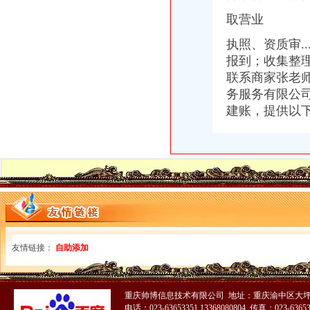
取营业
执照、资质审..
报到；收集整理
联系商家张老师
务服务有限公司
建账，提供以下
友情链接：
自助添加
重庆帅博信息技术有限公司 地址：重庆渝中区大坪
电话：023-63653351 13368080804 传真：023-6365