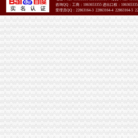
咨询QQ：工商：1063653355 进出口权：1063653355
受理员QQ：22863164-3 22863164-4 22863164-5 228
51La