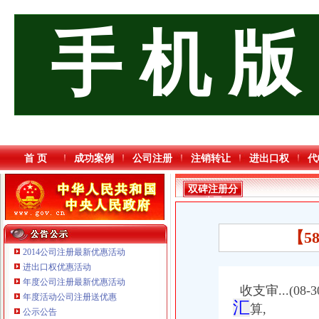
手 机 版
首 页
成功案例
公司注册
注销转让
进出口权
代
双碑注册分
公司
【5
2014公司注册最新优惠活动
进出口权优惠活动
年度公司注册最新优惠活动
收支审...(0
年度活动公司注册送优惠
重庆鸽牌电线电缆有限公司 渝北10010万 (进出口权)
汇
算,
公示公告
重庆奕欣锦诚商贸有限公司 渝九50万 （工商注册）