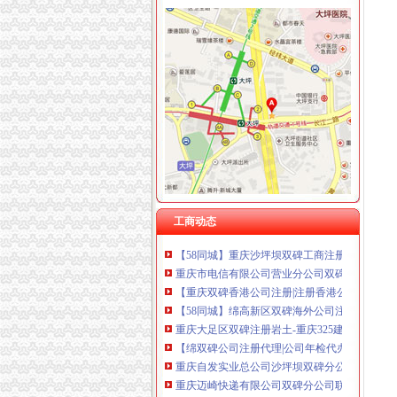
双碑注册分公司
中国嘉陵工业股份有限公司（集团）2005年年度
嘉陵双碑老厂区土地整及房屋管网拆除工程招标
[]中国嘉陵为控股子公司提供的公告-[中财网]
【重庆沙坪坝区农林牧渔专用机械厂企业名录】
高新区双碑社区和五组风廉政有问题！此问题已
重庆市发明技术开发公司双碑分公司_【信用信息
【重庆双碑工商注册|工商注册代理|工商注册代
工商动态
【58同城】重庆沙坪坝双碑工商注册_公司注册
重庆市电信有限公司营业分公司双碑营业厅_【
【重庆双碑香港公司注册|注册香港公司|香港公
【58同城】绵高新区双碑海外公司注册_注册海
重庆大足区双碑注册岩土-重庆325建筑人才网
【绵双碑公司注册代理|公司年检代办|代办注册
重庆自发实业总公司沙坪坝双碑分公司
重庆迈崎快递有限公司双碑分公司联系方式_信
绵市艾潇经贸有限公司双碑分公司联系方式_信用