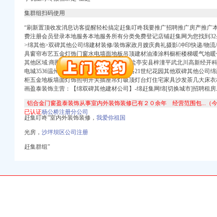
册）
集群组扫码使用
册）
“刷新置顶收发消息访客提醒轻松搞定赶集叮咚我要推广招聘推广房产推广
费注册会员登录本地服务本地服务所有分类免费登记店铺赶集网为您找到32
>绵其他>双碑其他公司绵建材装修/装饰家政月嫂庆典礼摄影/冲印快递/物流
（工商注册）
具窗帘布艺五金灯饰门窗水电墙面地板吊顶建材油漆涂料橱柜楼梯暖气地暖
（进出口权）
其他区域:商圈直达不限涪城游仙江油三台盐亭安县梓潼平武北川高新经开
册）
电城3536温州商贸城普明万向汽车城虹苑路21世纪花园其他双碑其他公司
工商注册）
柜五金地板墙面灯饰照明开关插座吊灯吸顶灯台灯住宅家具沙发茶几大床衣
册）
画盈泰装饰主营：【绵双碑其他建材公司】-绵赶集网绵[切换城市]招聘租
（工商注册）
铝合金门窗盈泰装饰从事室内外装饰装修已有２０余年 经营范围包...（
口权)
已认证
杨公桥注册分公司
册）
赶集叮咚”室内外装饰装修，
我爱你祖国
册）
光房，
沙坪坝区公司注册
赶集群组”
（工商注册）
（进出口权）
册）
工商注册）
册）
（工商注册）