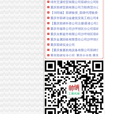
重庆双碑贸易有限公司万联商贸分公司_【电话
【58同城】双碑验资_双碑代理验资公司_双碑
重庆市双碑冶金建筑安装工程公司奉节分公司_
【重庆双碑外资公司注册|香港公司注册|离岸公
重庆市烟草公司沙坪坝区分公司双碑补货点_【
重庆永辉超市有限公司沙坪坝区双碑鼎盛分公司
重庆金属回收有限责任公司沙坪坝分公司双碑经
重庆双碑实业公司
【重庆秦夏机电设备有限公司双碑分公司工商信
重庆双碑实业公司_重庆企业库-重庆企聚网
重庆永辉超市有限公司沙坪坝区双碑鼎盛分公司
重庆日报社投递服务有限责任公司双碑经营部联
重庆徐鼎盛餐饮管理有限公司双碑分公司
重庆大家庭食品连锁有限公司双碑店-城市吧街
中国嘉陵-搜百科
重庆双碑冶金建筑安装工程公司
重庆商社新世纪百货连锁经营有限公司双碑店-
【重庆永辉超市有限公司沙坪坝区双碑鼎盛分公
重庆市沙坪坝区石杨农机有限责任公司双碑分公
【58同城】重庆沙坪坝双碑育婴师_育儿嫂_双
【58同城】重庆沙坪坝双碑办公室搬迁_双碑公