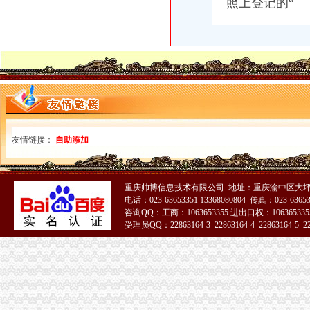
照上登记的“
重庆双碑实业公司_重庆企业库-重庆企聚网
重庆永辉超市有限公司沙坪坝区双碑鼎盛分公司联系方式_信用报告_
重庆日报社投递服务有限责任公司双碑经营部联系方式_信用报告_工商
重庆徐鼎盛餐饮管理有限公司双碑分公司
重庆大家庭食品连锁有限公司双碑店-城市吧街景地图
中国嘉陵-搜百科
重庆双碑冶金建筑安装工程公司
重庆商社新世纪百货连锁经营有限公司双碑店-城市吧街景地图
【重庆永辉超市有限公司沙坪坝区双碑鼎盛分公司工商信息】-阿土伯
重庆市沙坪坝区石杨农机有限责任公司双碑分公司_黄页简介_地址电话
友情链接：
自助添加
【58同城】重庆沙坪坝双碑育婴师_育儿嫂_双碑高级育婴师公司
【58同城】重庆沙坪坝双碑办公室搬迁_双碑公司搬家
【重庆双碑会场布置_生日会场布置_场地布置】-重庆赶集网
重庆帅博信息技术有限公司 地址：重庆渝中区大坪
中国嘉陵（）关联交易公告_沪市公告_财经纵横_新浪网
电话：023-63653351 13368080804 传真：023-6365
重庆永辉超市沙坪坝区双碑鼎盛分公司公示-第8页-环评、验收公众参
咨询QQ：工商：1063653355 进出口权：1063653355
中国嘉陵（）关联交易公告_沪市公告_财经纵横_新浪网
受理员QQ：22863164-3 22863164-4 22863164-5 228
隆尧县博诺贸易连锁有限公司双碑分店
51La
隆尧县双碑石膏制品有限公司_河北省_邢台市_企业在线
重庆渝之家房地产营销策划有限公司双碑创城分公司_黄页简介_地址
建材五金化工-重庆双碑实业公司建材经营部-主页
电子样本-重庆大川门业集团有限公司双碑经营部-新浪地产网
【转让百世汇通双碑分公司】-国内快递-重庆赶集网