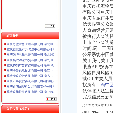
记。立即交谈
重庆饰知广告传媒有限公司 渝中50万 （工商注册）
重庆市桓海物
重庆全景信息技术有限公司 渝江 （工商注册）
有限公司重庆
重庆泰盛贷款咨询有限公司 渝高 （工商注册）
重庆汇泰贷款咨询有限公司科园路分公司 渝高 （工商注册）
重庆君威再生
重庆市明诚塑料制品有限责任公司 渝高100万 （进出口权）
信天眼查公众
重庆盛旗投资咨询有限公司 渝中10万 （工商注册）
人查询经营异常
重庆斯苔登托生物科技有限公司 渝南10万 （工商注册）
成功案例
被执行人查询招
重庆尊盟财务管理有限公司 渝北10万 （工商注册）
上市企业查询
重庆德谋生产力促进中心有限公司 渝大10万 （工商注册）
时间:周一至周五
重庆鸽牌电线电缆有限公司 渝北10010万 (进出口权)
公示系统中国
重庆奕欣锦诚商贸有限公司 渝九50万 （工商注册）
重庆饰知广告传媒有限公司 渝中50万 （工商注册）
关于我们关于
重庆全景信息技术有限公司 渝江 （工商注册）
眼查APP投诉
重庆泰盛贷款咨询有限公司 渝高 （工商注册）
风险自身风险
重庆汇泰贷款咨询有限公司科园路分公司 渝高 （工商注册）
载GIF主要人
重庆市明诚塑料制品有限责任公司 渝高100万 （进出口权）
权所有：
渝中
重庆盛旗投资咨询有限公司 渝中10万 （工商注册）
伙伴北大法宝
重庆斯苔登托生物科技有限公司 渝南10万 （工商注册）
完成信息更新
重庆尊盟财务管理有限公司 渝北10万 （工商注册）
重庆德谋生产力促进中心有限公司 渝大10万 （工商注册）
是指公司成立时注册登
公司位置（地图）