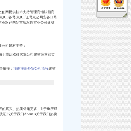
t由阿土伯网提供技术支持管理商铺认领商
CP备号/京ICP证号京公网安备11号
主页欢迎来到重庆双碑实业公司建材
业公司建材主营：
.由于重庆双碑实业公司建材经营部暂
击链接：
潼南注册外贸公司流程
建材
的真实、热卖促销更多...由于重庆双
书关于我们Aboutus关于我们热卖