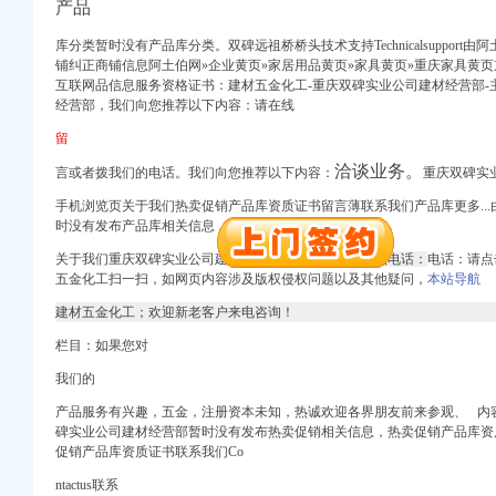
产品
册）
库分类暂时没有产品库分类。双碑远祖桥桥头技术支持Technicalsuppor
铺纠正商铺信息阿土伯网»企业黄页»家居用品黄页»家具黄页»重庆家具黄页京I
（工商注册）
互联网品信息服务资格证书：建材五金化工-重庆双碑实业公司建材经营部-
（进出口权）
经营部，我们向您推荐以下内容：请在线
册）
留
工商注册）
洽谈业务。
册）
言或者拨我们的电话。我们向您推荐以下内容：
重庆双碑实
（工商注册）
手机浏览页关于我们热卖促销产品库资质证书留言薄联系我们产品库更多..
口权)
时没有发布产品库相关信息，
册）
关于我们重庆双碑实业公司建材经营部，
双碑远祖桥桥头电话：
电话：请点
册）
五金化工扫一扫，如网页内容涉及版权侵权问题以及其他疑问，
本站导航
建材五金化工；欢迎新老客户来电咨询！
（工商注册）
栏目：如果您对
（进出口权）
我们的
册）
工商注册）
产品服务有兴趣，五金，注册资本未知，热诚欢迎各界朋友前来参观、 内容
册）
碑实业公司建材经营部暂时没有发布热卖促销相关信息，热卖促销产品库资质证
（工商注册）
促销产品库资质证书联系我们Co
ntactus联系