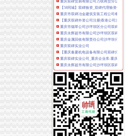
【58同城】双碑验资_双碑代理验资公司_双碑
重庆市双碑冶金建筑安装工程公司奉节分公司_
【重庆双碑外资公司注册|香港公司注册|离岸公
重庆市烟草公司沙坪坝区分公司双碑补货点_【
重庆永辉超市有限公司沙坪坝区双碑鼎盛分公司
重庆金属回收有限责任公司沙坪坝分公司双碑经
重庆双碑实业公司
【重庆秦夏机电设备有限公司双碑分公司工商信
重庆双碑实业公司_重庆企业库-重庆企聚网
重庆永辉超市有限公司沙坪坝区双碑鼎盛分公司
重庆日报社投递服务有限责任公司双碑经营部联
重庆徐鼎盛餐饮管理有限公司双碑分公司
重庆大家庭食品连锁有限公司双碑店-城市吧街
中国嘉陵-搜百科
重庆双碑冶金建筑安装工程公司
重庆商社新世纪百货连锁经营有限公司双碑店-
【重庆永辉超市有限公司沙坪坝区双碑鼎盛分公
重庆市沙坪坝区石杨农机有限责任公司双碑分公
【58同城】重庆沙坪坝双碑育婴师_育儿嫂_双
【58同城】重庆沙坪坝双碑办公室搬迁_双碑公
【重庆双碑会场布置_生日会场布置_场地布置】
中国嘉陵（）关联交易公告_沪市公告_财经纵横