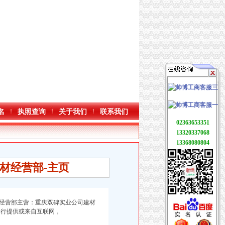
名
执照查询
关于我们
联系我们
02363653351
13320337068
13368080804
材经营部-主页
经营部主营：重庆双碑实业公司建材
自行提供或来自互联网，