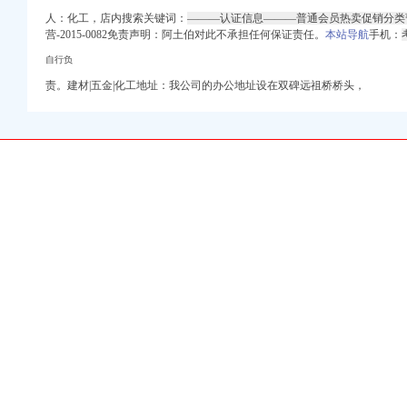
人：
化工，
店内搜索关键词：
———认证信息———普通会员热卖促销分类
营-2015-0082免责声明：阿土伯对此不承担任何保证责任。
本站导航
手机：
自行负
责。建材|五金|化工地址：我公司的办公地址设在双碑远祖桥桥头，
公告【sh股票
信用信息_财务信息_悉知
碑住宅装饰工程有
_诉讼信息_财务信息_
办】-重庆赶集网
代理_代办注册公司价格
信用信息_诉讼信息_财
司注册查询】-重庆赶集网
外公司_代理注册海外
公司价格】-绵赶集网
用报告_工商信息-启信宝
报告_工商信息-启
地址_招聘信息_注册信