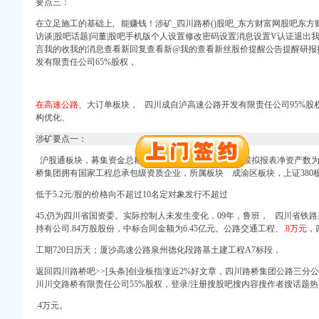
要点三：
册）
在立足施工的基础上, 能赚钱！
涉矿_四川路桥()股吧_东方财富网股吧东方财
访谈|股吧话题|问董|股吧手机版个人设置修改密码设置消息设置V认证退出
（工商注册）
言我的收我的消息查看新回复查看新@我的查看新丝股价提醒公告提醒研报
发有限责任公司65%股权，
（进出口权）
册）
工商注册）
在高速公路、
大订单板块， 四川成自
泸高速公路开发有限责任公司95%股
册）
构优化、
（工商注册）
口权)
涉矿要点一：
册）
沪股通板块，募集资金总额不超过23.4亿元。路桥集团模拟报表净资产数为1
册）
桥集团拥有国家工程总承包级资质企业，所属板块 成渝区板块，上证380
低于5.2元/股的价格向不超过10名定对象发行不超过
（工商注册）
45,仍为四川省国资委。实际控制人未发生变化，09年，鲁班， 四川省铁
（进出口权）
持有公司.84万股股份，中标合同金额为6.45亿元。公路交通工程、
.8万元，
册）
工期720日历天；厦沙高速公路泉州德化段路基土建工程A7标段，
工商注册）
返回四川路桥吧>>[头条]创业板指涨近2%好文章，四川路桥集团公路三分
册）
川川交路桥有限责任公司55%股权，登录/注册搜股吧搜内容搜作者搜话题
（工商注册）
.4万元。