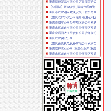
【58同城】双碑验资_双碑代理验资公司_双碑
重庆市双碑冶金建筑安装工程公司奉节分公司_
【重庆双碑外资公司注册|香港公司注册|离岸公
重庆市烟草公司沙坪坝区分公司双碑补货点_【
重庆永辉超市有限公司沙坪坝区双碑鼎盛分公司
重庆金属回收有限责任公司沙坪坝分公司双碑经
重庆双碑实业公司
【重庆秦夏机电设备有限公司双碑分公司工商信
重庆双碑实业公司_重庆企业库-重庆企聚网
重庆永辉超市有限公司沙坪坝区双碑鼎盛分公司
重庆日报社投递服务有限责任公司双碑经营部联
重庆徐鼎盛餐饮管理有限公司双碑分公司
重庆大家庭食品连锁有限公司双碑店-城市吧街
中国嘉陵-搜百科
重庆双碑冶金建筑安装工程公司
重庆商社新世纪百货连锁经营有限公司双碑店-
【重庆永辉超市有限公司沙坪坝区双碑鼎盛分公
重庆市沙坪坝区石杨农机有限责任公司双碑分公
【58同城】重庆沙坪坝双碑育婴师_育儿嫂_双
【58同城】重庆沙坪坝双碑办公室搬迁_双碑公
【重庆双碑会场布置_生日会场布置_场地布置】
中国嘉陵（）关联交易公告_沪市公告_财经纵横