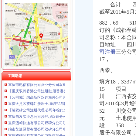
合计 四川
截至2011年5月
双碑注册分公司
882．69
平武物流公司查询
订的《成都至
河北红沙峪生态农业科技有限公司（河北省邢台市隆尧县双碑乡双碑村
司名称：本合同
[关联交易]中国嘉陵：日常关联交易公告-[中财网]
目地址 四川
河北红沙峪林果开发有限责任公司,主营：果树,蔬菜的种植；苗
司注册
三分公司
重庆公司搬家：重庆沙坪坝双碑专业搬家公司-重庆爱问分类
重庆市发明技术开发公司双碑分公司_【信用信息_诉讼信息_财务信息_
17，
【重庆双碑工商注册|工商注册代理|工商注册代办】-重庆赶集网
西攀、
【58同城】重庆沙坪坝双碑工商注册_公司注册代理_代办注册公司价格
工商动态
重庆市电信有限公司营业分公司双碑营业厅_【信用信息_诉讼信息_财
填方18．3337
【重庆双碑香港公司注册|注册香港公司|香港公司注册查询】-重庆赶集网
15 项目 
【58同城】绵高新区双碑海外公司注册_注册海外公司_代理注册海外
川 江西省交
重庆大足区双碑注册岩土-重庆325建筑人才网
司2010年3
【绵双碑公司注册代理|公司年检代办|代办注册公司价格】-绵赶集网
重庆自发实业总公司沙坪坝双碑分公司
52 川交公司
重庆迈崎快递有限公司双碑分公司联系方式_信用报告_工商信息-启信宝
元 土地使用
绵市艾潇经贸有限公司双碑分公司联系方式_信用报告_工商信息-启
段 358 
重庆双碑贸易有限公司万联商贸分公司_【电话地址_招聘信息_注册信
股份有限公司，止
【58同城】双碑验资_双碑代理验资公司_双碑增资验资