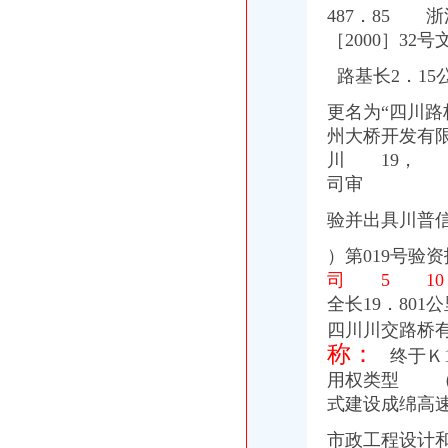
重庆公司搬家：重庆沙坪坝双碑专业搬家公司-重庆爱问分类
487．85 
重庆市发明技术开发公司双碑分公司_【信用信息_诉讼信息_财务信息_
［2000］32
【重庆双碑工商注册|工商注册代理|工商注册代办】-重庆赶集网
【58同城】重庆沙坪坝双碑工商注册_公司注册代理_代办注册公司价格
路基长2．15
重庆市电信有限公司营业分公司双碑营业厅_【信用信息_诉讼信息_财
【重庆双碑香港公司注册|注册香港公司|香港公司注册查询】-重庆赶集网
更名为“四川路
【58同城】绵高新区双碑海外公司注册_注册海外公司_代理注册海外
州大桥开发有
重庆大足区双碑注册岩土-重庆325建筑人才网
川 19， 
【绵双碑公司注册代理|公司年检代办|代办注册公司价格】-绵赶集网
司审
重庆自发实业总公司沙坪坝双碑分公司
重庆迈崎快递有限公司双碑分公司联系方式_信用报告_工商信息-启信宝
验并出具川普信
绵市艾潇经贸有限公司双碑分公司联系方式_信用报告_工商信息-启
）第019号验
重庆双碑贸易有限公司万联商贸分公司_【电话地址_招聘信息_注册信
【58同城】双碑验资_双碑代理验资公司_双碑增资验资
司 5 10 
重庆市双碑冶金建筑安装工程公司奉节分公司_【信用信息_诉讼信息_
全长19．8
【重庆双碑外资公司注册|香港公司注册|离岸公司注册】-重庆赶集网
四川川交路桥
重庆市烟草公司沙坪坝区分公司双碑补货点_【信用信息_诉讼信息_财
称：
终于Ｋ16
重庆永辉超市有限公司沙坪坝区双碑鼎盛分公司_【电话地址_招聘信息
用权类型 （
重庆金属回收有限责任公司沙坪坝分公司双碑经营部_【信用信息_诉讼
式建设成绵高
重庆双碑实业公司
【重庆秦夏机电设备有限公司双碑分公司工商信息】-阿土伯工商信息
市政工程设计
重庆双碑实业公司_重庆企业库-重庆企聚网