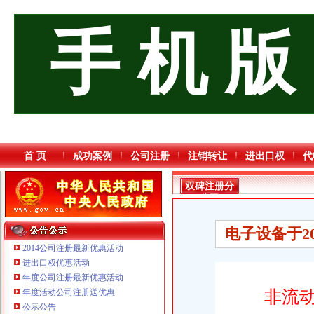
手 机 版
首 页
成功案例
公司注册
注销转让
进出口权
代
双碑注册分
公司
电子设备于20
2014公司注册最新优惠活动
进出口权优惠活动
年度公司注册最新优惠活动
重庆鸽牌电线电缆有限公司 渝北10010万 (进出口权)
年度活动公司注册送优惠
非流动负
重庆奕欣锦诚商贸有限公司 渝九50万 （工商注册）
公示公告
重庆饰知广告传媒有限公司 渝中50万 （工商注册）