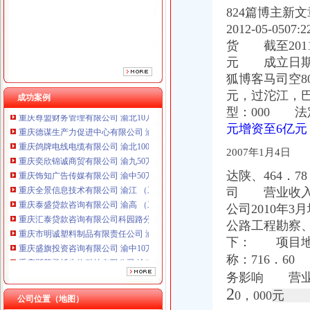
824篇博主新文
重庆全景信息技术有限公司 渝江 （工商注册）
2012-05-
重庆泰盛贷款咨询有限公司 渝高 （工商注册）
重庆汇泰贷款咨询有限公司科园路分公司 渝高 （工商注册）
货 截至2011
重庆市明诚塑料制品有限责任公司 渝高100万 （进出口权）
元 成立日期：
重庆盛旗投资咨询有限公司 渝中10万 （工商注册）
狐博客马司空
重庆斯苔登托生物科技有限公司 渝南10万 （工商注册）
元，
过沱江，
成功案例
重庆尊盟财务管理有限公司 渝北10万 （工商注册）
型：
000 
重庆德谋生产力促进中心有限公司 渝大10万 （工商注册）
元增资至6亿元
重庆鸽牌电线电缆有限公司 渝北10010万 (进出口权)
重庆奕欣锦诚商贸有限公司 渝九50万 （工商注册）
2007年1月4日
重庆饰知广告传媒有限公司 渝中50万 （工商注册）
重庆全景信息技术有限公司 渝江 （工商注册）
达陕、464．
重庆泰盛贷款咨询有限公司 渝高 （工商注册）
司 营业收入
重庆汇泰贷款咨询有限公司科园路分公司 渝高 （工商注册）
公司2010年
重庆市明诚塑料制品有限责任公司 渝高100万 （进出口权）
公路工程勘察
重庆盛旗投资咨询有限公司 渝中10万 （工商注册）
下： 项
重庆斯苔登托生物科技有限公司 渝南10万 （工商注册）
称：716．60
重庆尊盟财务管理有限公司 渝北10万 （工商注册）
重庆德谋生产力促进中心有限公司 渝大10万 （工商注册）
务影响 营业
2
0，000
元 
公司位置（地图）