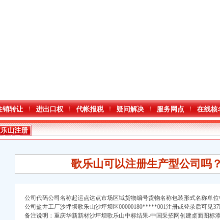
注销转让
进出口权
代帐报税
疑问解决
服务网点
在线核
歌乐山注册
分公司
歌乐山可以注册生产型公司吗？
公司代码公司名称起运点达点市场区域货物编号货物名称包装形式名称单位中
公司盐井工厂沙坪坝歌乐山沙坪坝区00000180*****001注册或登录后可见37P·
口权)
备注说明：重庆华新新材沙坪坝歌乐山中标结果-中国采招网创建桌面图标