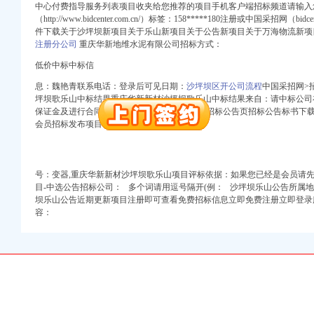
册）
中心付费指导服务列表项目收夹给您推荐的项目手机客户端招标频道请输入
册）
（http://www.bidcenter.com.cn/）标签：158*****180注册或中国采招网（bidcent
件下载关于沙坪坝新项目关于乐山新项目关于公告新项目关于万海物流新项目
注册分公司
重庆华新地维水泥有限公司招标方式：
（工商注册）
低价中标中标信
（进出口权）
息：魏艳青联系电话：登录后可见日期：
沙坪坝区开公司流程
中国采招网>
册）
坪坝歌乐山中标结果重庆华新新材沙坪坝歌乐山中标结果来自：请中标公司
工商注册）
保证金及进行合同签订联系人：电缆)搜索发布招标公告页招标公告标书下
册）
会员招标发布项目合作您当前位置：网
（工商注册）
口权)
册）
号：
变器,
重庆华新新材沙坪坝歌乐山项目评标依据：如果您已经是会员请
册）
目-中选公告招标公司： 多个词请用逗号隔开(例： 沙坪坝乐山公告所属地区重
坝乐山公告近期更新项目注册即可查看免费招标信息
立即免费注册立即登录服务热
容：
（工商注册）
（进出口权）
册）
工商注册）
册）
（工商注册）