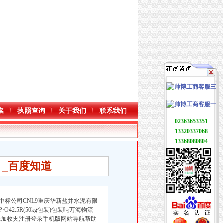
名
执照查询
关于我们
联系我们
02363653351
13320337068
13368080804
_百度知道
标公司CNL9重庆华新盐井水泥有限
O42.5R(50kg包装)包装吨万海物流
添加收夹注册登录手机版网站导航帮助