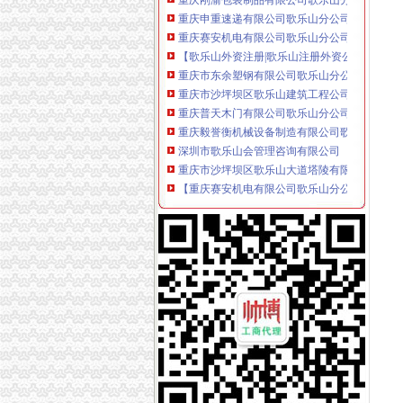
重庆申重速递有限公司歌乐山分公司_黄页简介_
重庆赛安机电有限公司歌乐山分公司-风报
【歌乐山外资注册|歌乐山注册外资公司】-今
重庆市东余塑钢有限公司歌乐山分公司_【信用
重庆市沙坪坝区歌乐山建筑工程公司2017招聘信
重庆普天木门有限公司歌乐山分公司联系方式_
重庆毅誉衡机械设备制造有限公司歌乐山分公司
深圳市歌乐山会管理咨询有限公司
重庆市沙坪坝区歌乐山大道塔陵有限公司
【重庆赛安机电有限公司歌乐山分公司工商信息
【重庆市东余塑钢有限公司歌乐山分公司工商信
中国联合网络通信集团有限公司重庆市沙坪坝
重庆市东余塑钢有限公司歌乐山分公司
中百仓储超市有限公司重庆分公司歌乐山店
重庆市农业生产资料总公司渝中区分公司歌乐山
重庆市歌乐山休闲娱乐发展有限公司联系方式_
沙坪坝区歌乐山济源堂大房_【电话地址_招聘信
北京歌乐山家常菜馆_【电话地址_招聘信息_注
中国重庆歌乐山黄页|名录_中国重庆歌乐山公司
顺丰速运重庆有限公司歌乐山营业部
五里店公司注册、注销、变更、转让、税务清算
货车驾驶员_重庆裕隆玻璃钢有限公司招聘信息