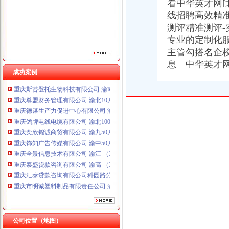
看中华英才网
重庆奕欣锦诚商贸有限公司 渝九50万 （工商注册）
线招聘高效精准
重庆饰知广告传媒有限公司 渝中50万 （工商注册）
测评精准测评
重庆全景信息技术有限公司 渝江 （工商注册）
专业的定制化服
重庆泰盛贷款咨询有限公司 渝高 （工商注册）
重庆汇泰贷款咨询有限公司科园路分公司 渝高 （工商注册）
主管勾搭名企
重庆市明诚塑料制品有限责任公司 渝高100万 （进出口权）
息—中华英才
重庆盛旗投资咨询有限公司 渝中10万 （工商注册）
成功案例
重庆斯苔登托生物科技有限公司 渝南10万 （工商注册）
重庆尊盟财务管理有限公司 渝北10万 （工商注册）
重庆德谋生产力促进中心有限公司 渝大10万 （工商注册）
重庆鸽牌电线电缆有限公司 渝北10010万 (进出口权)
重庆奕欣锦诚商贸有限公司 渝九50万 （工商注册）
重庆饰知广告传媒有限公司 渝中50万 （工商注册）
重庆全景信息技术有限公司 渝江 （工商注册）
重庆泰盛贷款咨询有限公司 渝高 （工商注册）
重庆汇泰贷款咨询有限公司科园路分公司 渝高 （工商注册）
重庆市明诚塑料制品有限责任公司 渝高100万 （进出口权）
重庆盛旗投资咨询有限公司 渝中10万 （工商注册）
重庆斯苔登托生物科技有限公司 渝南10万 （工商注册）
重庆尊盟财务管理有限公司 渝北10万 （工商注册）
公司位置（地图）
重庆德谋生产力促进中心有限公司 渝大10万 （工商注册）