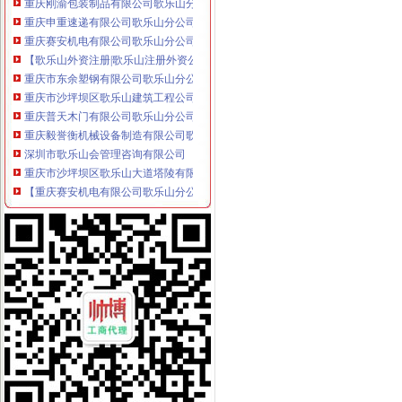
重庆申重速递有限公司歌乐山分公司_黄页简介_地址电话-众网
重庆赛安机电有限公司歌乐山分公司-风报
【歌乐山外资注册|歌乐山注册外资公司】-今题歌乐山外资注册网
重庆市东余塑钢有限公司歌乐山分公司_【信用信息_诉讼信息_财务信
重庆市沙坪坝区歌乐山建筑工程公司2017招聘信息_电话_地址-中华英
重庆普天木门有限公司歌乐山分公司联系方式_信用报告_工商信息-启
重庆毅誉衡机械设备制造有限公司歌乐山分公司_【信用信息_诉讼信息
深圳市歌乐山会管理咨询有限公司
重庆市沙坪坝区歌乐山大道塔陵有限公司
【重庆赛安机电有限公司歌乐山分公司工商信息】-阿土伯工商信息查询
【重庆市东余塑钢有限公司歌乐山分公司工商信息】-阿土伯工商信息
中国联合网络通信集团有限公司重庆市沙坪坝区分公司歌乐山山洞营业
重庆市东余塑钢有限公司歌乐山分公司
中百仓储超市有限公司重庆分公司歌乐山店
重庆市农业生产资料总公司渝中区分公司歌乐山经营部-城市吧街景地图
重庆市歌乐山休闲娱乐发展有限公司联系方式_信用报告_工商信息-启
沙坪坝区歌乐山济源堂大房_【电话地址_招聘信息_注册信息_信用信
北京歌乐山家常菜馆_【电话地址_招聘信息_注册信息_信用信息_诉讼
中国重庆歌乐山黄页|名录_中国重庆歌乐山公司|厂家-八方资源重庆黄页
顺丰速运重庆有限公司歌乐山营业部
五里店公司注册、注销、变更、转让、税务清算、注销【今日推荐网-