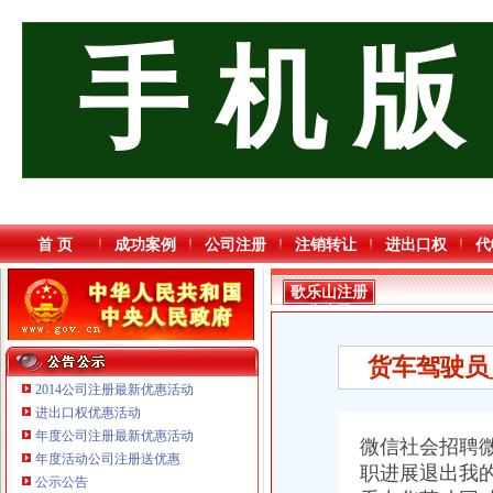
手 机 版
首 页
成功案例
公司注册
注销转让
进出口权
代
歌乐山注册
分公司
货车驾驶员
2014公司注册最新优惠活动
进出口权优惠活动
年度公司注册最新优惠活动
微信社会招聘
年度活动公司注册送优惠
职进展退出我
公示公告
重庆鸽牌电线电缆有限公司 渝北10010万 (进出口权)