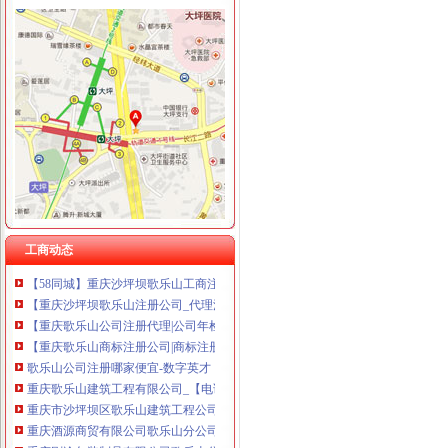
歌乐山注册分公司
歌乐山开锁电话号码,.防盗门维修换锁芯-久久信息网
重庆创鸿机电有限公司
重庆康漏宝建材有限公司：减水,灌浆料,混凝土外加,防水材料
重庆市东余塑钢有限公司歌乐山分公司_【信用信息_诉讼信息_财务信
[正版]中国注册会计师继续教育审计案例（第四辑学员手册）/中国_中
重庆申重速递有限公司歌乐山分公司_【电话地址_招聘信息_注册信息_
【歌乐山公司注册|歌乐山公司注册代理】-今题歌乐山公司注册网
工商动态
【58同城】重庆沙坪坝歌乐山工商注册_公司注册代理_代办注册公司价
【重庆沙坪坝歌乐山注册公司_代理注册公司_工商注册】-重庆工商注
【重庆歌乐山公司注册代理|公司年检代办|代办注册公司价格】-重庆赶
【重庆歌乐山商标注册公司|商标注册代理】-重庆赶集网
歌乐山公司注册哪家便宜-数字英才
重庆歌乐山建筑工程有限公司_【电话地址_招聘信息_注册信息_信用信
重庆市沙坪坝区歌乐山建筑工程公司
重庆酒源商贸有限公司歌乐山分公司_【信用信息_诉讼信息_财务信息_
重庆刚渝包装制品有限公司歌乐山分公司_【信用信息_诉讼信息_财务