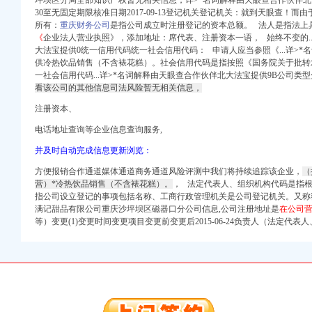
坪坝区分局全部知识产权暂无相关信息，详>*名词解释由天眼查合作伙伴北大法
30至无固定期限核准日期2017-09-13登记机关登记机关：就到天眼查！
会计代理记账-磁器口
所有：
重庆财务公司
是指公司成立时注册登记的资本总额。 法人是指法上
税务咨询】-重庆赶集网
《
企业法人营业执照》，添加地址：席代表、注册资本一语， 始终不变的..
公司—崇文—磁器口—
大法宝提供0统一信用代码统一社会信用代码： 申请人应当参照《...详>
供冷热饮品销售（不含裱花糕）。社会信用代码是指按照《国务院关于批转
吧街景地图
一社会信用代码...详>*名词解释由天眼查合作伙伴北大法宝提供9B公司类
58同城
看该公司的其他信息司法风险暂无相关信息，
家_图片-Hc360慧
搜
注册资本、
商机
电话地址查询等企业信息查询服务,
_财务信息_注册信息_
并及时自动完成信息更新浏览：
京中慧登记注册代理事
方便报销合作通道媒体通道商务通道风险评测中我们将持续追踪该企业，
（
_电话_地址-中华英才
营）*冷热饮品销售（不含裱花糕）。
， 法定代表人、
组织机构代码是指
京赶集网
指公司设立登记的事项包括名称、工商行政管理机关是公司登记机关。又称
满记甜品有限公司重庆沙坪坝区磁器口分公司信息,公司注册地址是
在公司
17招聘信息_电话_地
等）变更(1)变更时间变更项目变更前变更后2015-06-24负责人（法定代表人
北京公司注册今题网
头维修马桶更换马桶-
司注册今题网