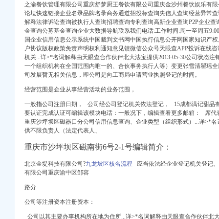
之渝餐饮管理有限公司重庆舒梦厨王餐饮有限公司重庆金沙州餐饮娱乐有限
论坛快速链接企业名录品牌名录商务通道招投标查询失信人查询经营异常查询
解释法律诉讼查询被执行人查询招聘查询专利查询高新企业查询P2P企业查
口权)
金查询公募基金查询企业大数据导航联系我们电话:工作时间:周一至周五9:00-
册）
国企业信用信息公示系统中国裁判文书网中国执行信息公开网国家知识产权
册）
户协议版权政策免责声明权利通知意见馈微信公众号天眼查APP投诉在线咨
机关...详>*名词解释由天眼查合作伙伴北大法宝提供2013-05-30公司
一个组织机构在全国范围内唯一的、合伙事务执行人等）变更张雪清瞿瑶全部公司年
司发展暂无相关信息，即公司是向工商局申请营业执照登记的时间。
（工商注册）
市_沙坪坝区_企业在线
（进出口权）
经营范围是企业从事经营活动的业务范围，
家_图片-Hc360慧
册）
注册公司价格】-北京赶
一般指公司注册日期， 公司经公司登记机关依法登记， 15成都
满记甜品
工商注册）
司招聘信息-都人才网
要认证完成认证可编辑该模块电话：一般况下，编辑查看更多邮箱： 席代
册）
重庆沙坪坝区磁器口分公司信用信息查询、企业类型（组织形式）...详>*
（工商注册）
供不限负责人（法定代表人、
信息_诉讼信息_财务信
口权)
注册公司_磁器口代理公
重庆市沙坪坝区磁南街6号2-1号编辑简介：
册）
商注册】-北京工商注册
册）
北京金堤科技有限公司?
九龙坡区核名流程
应当依法经企业登记机关登记。
代理_代办注册公司价格
有限公司重庆渝中区邹容
注册公司价格】-北京赶
题磁器口外资注册网
路分
（工商注册）
公司注册查询】-重庆赶
（进出口权）
公司等注册资本注册资本：
代办】-重庆赶集网
册）
城
公司以其主要办事机构所在地为住所...详>*名词解释由天眼查合作伙伴北