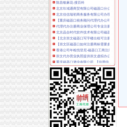
北京玖域通商贸有限公司磁器口分公司
北京佳信瑞初商务服务有限公司办理工商注册、
【重庆磁器口税务顾问代理代办公司|财务顾问|
代理代办注册商业保理公司专业注册商业保理
北京晶合时代软件技术有限公司磁器口店-城市
【北京崇文磁器口写字楼出租可注册公司】-北京
【崇文区磁器口如何注册商标需要多少钱】价格_厂
香港公司年检找登尼-磁器口工商注册|北京酷易
崇文代办营业执照提供崇文虚拟办公地址-钱眼
重庆磁器口酒业有限公司_【信用信息_诉讼信息
瓷器口麻花-搜百科
【北京中慧登记注册代理事务所有限公司】北
重庆市磁器口陈麻花食品有限公司2017招聘信息
【北京磁器口期货开户公司|股指期货开户】-北
平安普惠投资咨询有限公司北京磁器口分公司20
北京科盛隆电讯有限责任公司磁器口营业部
北京玖域通商贸有限公司磁器口分公司
北京代办外资代表处成立代表处条件流程时间
北京域名注册：磁器口疏通管道马桶菜池换水龙
崇文区工商注册,商标注册,提供崇文地址北京公
磁器口注册分公司