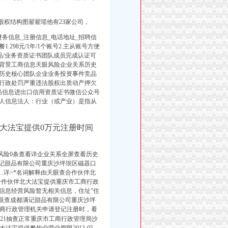
股权结构图翟翟瑶他有23家公司，
务信息_注册信息_电话地址_招聘信
298元/1年/1个账号2.主从账号方便
控产品/业务资质证书团队成员完成认证可
背景工商信息天眼风险企业关系历史
资历史核心团队企业业务投资事件竞品
行政处罚严重违法股权出质动产押欠
品信息进出口信用资质证书微信公众号
人信息法人：行业（或产业）是指从
北大法宝提供0万元注册时间
边风险0条查看详企业关系全屏查看历史
满记甜品有限公司重庆沙坪坝区磁器口
.详>*名词解释由天眼查合作伙伴北
查合作伙伴北大法宝提供重庆市工商行政
信息经营风险暂无相关信息，住址”住
眼查成都满记甜品有限公司重庆沙坪
商行政管理机关申请登记注册时，看
-21抽查正常重庆市工商行政管理局沙