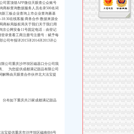
公司置顶馈APP微信天眼查公众账号
商标查询数据服务人员名录500名词
询新三板企业查询上市企业查询募基
18:30在线客服:商务合作:数据来源全
局商标局版权局关于我们关于我们用
询京公网安备11号固定电话：由登记
状态注销登录查看工商注册号注册号：赋予每
报详2015详2014详2013详公
有限公司重庆沙坪坝
区磁器口分公司我
表、 为您提供成都满记甜品有限公司
名词解释由天眼查合作伙伴北大法宝提
 分布如下重庆共23家成都满记甜品
大法宝提供重庆市沙坪坝区磁南街6号