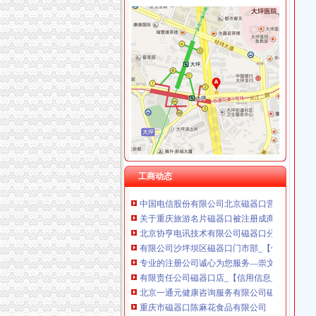
重庆斯苔登托生物科技有限公司 渝南10万 （
北京新磁器口文化有限公司_【电话地址_招聘信
重庆尊盟财务管理有限公司 渝北10万 （工商注
【58同城】重庆沙坪坝磁器口工商注册_公司注
重庆德谋生产力促进中心有限公司 渝大10万 
磁器口工商代办|公司注册|代账报税【今日推荐网
创业开公司,注册免费咨询【磁器口吧】_百度贴
磁器口商标注册_磁器口商标申请_磁器口注册商标-qd
【北京磁器口专利信息服务平台|专利注册|公司
成都满记甜品有限公司重庆沙坪坝区磁器口分公
北京签证保险：磁器口代理记账公司注册-北京
北京恒远惠通通讯科技有限公司磁器口分公司_
代办北京建筑企业资质外地企业进京-磁器口工
注册香港公司的好处注册香港公司+开户一步到位
北京玖域通商贸有限公司磁器口分公司联系方式
工商动态
中国电信股份有限公司北京磁器口营业厅联系方
关于重庆旅游名片磁器口被注册成商标的问题_
北京协亨电讯技术有限公司磁器口分公司_【信
有限公司沙坪坝区磁器口门市部_【信用信息_诉
专业的注册公司诚心为您服务—崇文—磁器口—
有限责任公司磁器口店_【信用信息_诉讼信息_
北京一通元健康咨询服务有限公司磁器口分公司
重庆市磁器口陈麻花食品有限公司
陈昌银麻花-搜百科