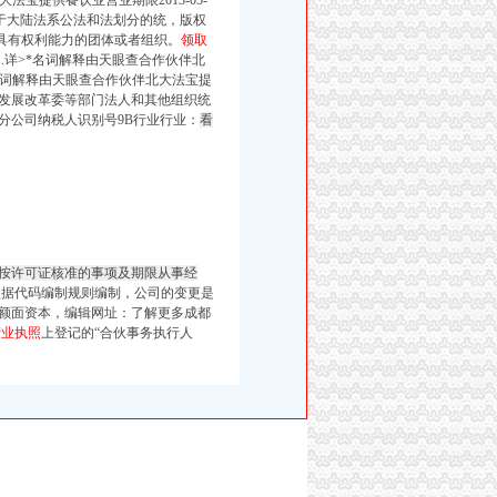
宝提供餐饮业营业期限2013-05-
而由于大陆法系公法和法划分的统，版权
具有权利能力的团体或者组织。
领取
.详>*名词解释由天眼查合作伙伴北
*名词解释由天眼查合作伙伴北大法宝提
发展改革委等部门法人和其他组织统
型分公司纳税人识别号9B行业行业：
看
按许可证核准的事项及期限从事经
根据代码编制规则编制，
公司的变更是
额面资本，
编辑网址：
了解更多成都
营业执照
上登记的“合伙事务执行人
、