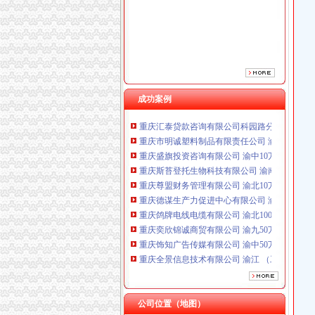
重庆鸽牌电线电缆有限公司 渝北10010万 (进出
重庆奕欣锦诚商贸有限公司 渝九50万 （工商注
重庆饰知广告传媒有限公司 渝中50万 （工商注
重庆全景信息技术有限公司 渝江 （工商注册）
重庆泰盛贷款咨询有限公司 渝高 （工商注册）
成功案例
磁器口注册分公司
重庆汇泰贷款咨询有限公司科园路分公司 渝高 
重庆金助农资经营有限公司磁器口分公司_重庆
重庆市明诚塑料制品有限责任公司 渝高100万 
【崇文区磁器口如何注册商标需要多少钱】价格_厂
重庆盛旗投资咨询有限公司 渝中10万 （工商注
【北京磁器口公司注册代理|公司年检代办|代办
重庆斯苔登托生物科技有限公司 渝南10万 （
北京企划助理招聘信息|北京虎威宝服装有限公
重庆尊盟财务管理有限公司 渝北10万 （工商注
北京磁器口地铁附近企业招销售顾问
重庆德谋生产力促进中心有限公司 渝大10万 
北京玖域通商贸有限公司磁器口分公司_【信用
重庆鸽牌电线电缆有限公司 渝北10010万 (进出
磁器口公司注册_磁器口注册公司_磁器口代办
重庆奕欣锦诚商贸有限公司 渝九50万 （工商注
【北京崇文磁器口注册公司_代理注册公司_工
重庆饰知广告传媒有限公司 渝中50万 （工商注
【58同城】北京崇文磁器口工商注册_公司注册
重庆全景信息技术有限公司 渝江 （工商注册）
【北京磁器口公司注册代理|公司年检代办|代办
重庆泰盛贷款咨询有限公司 渝高 （工商注册）
【磁器口外资注册|磁器口注册外资公司】-今
重庆汇泰贷款咨询有限公司科园路分公司 渝高 
【重庆磁器口香港公司注册|注册香港公司|香港
重庆市明诚塑料制品有限责任公司 渝高100万 
【重庆磁器口工商注册|工商注册代理|工商注册
重庆盛旗投资咨询有限公司 渝中10万 （工商注
公司位置（地图）
【北京崇文区磁器口工商注册公司】-北京58同