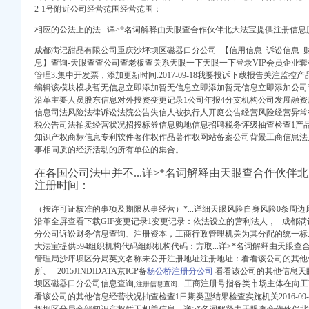
工商注册）
2-1号附近公司经营范围经营范围：
息_注册信息_信用信息
册）
册代理_代办注册公司价
相应的公法上的法...详>*名词解释由天眼查合作伙伴北大法宝提供注册信息
（工商注册）
-重庆工商/税务/财务】
成都满记甜品有限公司重庆沙坪坝区磁器口分公司_【信用信息_诉讼信息_财
吧
息】查询-天眼查查公司查老板查关系天眼一下天眼一下登录VIP会员企业套餐1.
8.com.cn
管理3.集中开发票，添加更新时间:2017-09-18我要投诉下载报告关注监
专利申请注册】-北京赶
编辑该模块模块暂无信息立即添加暂无信息立即添加暂无信息立即添加公司
司_【信用信息_诉讼信
沿革主要人员股东信息对外投资变更记录1公司年报4分支机构公司发展融
爱问分类
信息司法风险法律诉讼法院公告失信人被执行人开庭公告经营风险经营异常
税公告司法拍卖经营状况招投标券信息购地信息招聘税务评级抽查检查1产
【信用信息_诉讼信息_
知识产权商标信息专利软件著作权作品著作权网站备案公司背景工商信息法
商注册|北京酷易搜
事相同质的经济活动的所有单位的集合。
-磁器口工商注册|北
_信用报告_工商信息-
在各国公司法中并不...详>*名词解释由天眼查合作伙伴
式_信用报告_工商信息
注册时间：
重庆市公开信箱
（按许可证核准的事项及期限从事经营）*...详细天眼风险自身风险0条周
用信息_诉讼信息_财务
沿革全屏查看下载GIF变更记录1变更记录：依法设立的营利法人， 成都
讼信息_财务信息_注
分公司诉讼财务信息查询、注册资本，工商行政管理机关为其分配的统一标..
快点8分类信息网
大法宝提供594组织机构代码组织机构代码：方取...详>*名词解释由天眼
财务信息_注册信息_
管理局沙坪坝区分局英文名称未公开注册地址注册地址：看看该公司的其他
-城市吧街景地图
所、 2015JINDIDATA京ICP备
杨公桥注册分公司
看看该公司的其他信息天
坝区磁器口分公司信息查询,
工商注册号指各类市场主体在向工
注册信息查询、
看该公司的其他信息经营状况抽查检查1日期类型结果检查实施机关2016-09