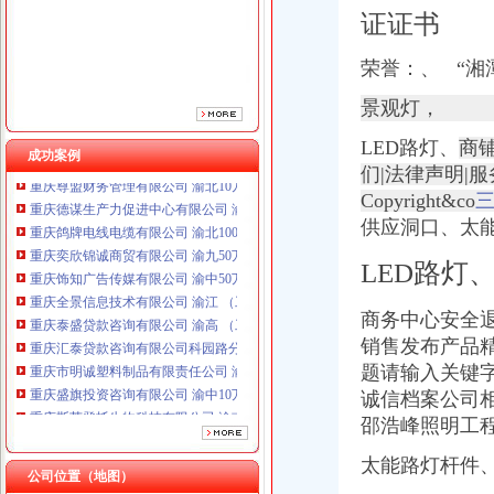
重庆饰知广告传媒有限公司 渝中50万 （工商注册）
证证书
重庆全景信息技术有限公司 渝江 （工商注册）
重庆泰盛贷款咨询有限公司 渝高 （工商注册）
荣誉：、 “
重庆汇泰贷款咨询有限公司科园路分公司 渝高 （工商注册）
重庆市明诚塑料制品有限责任公司 渝高100万 （进出口权）
景观灯，
重庆盛旗投资咨询有限公司 渝中10万 （工商注册）
LED路灯、
商
重庆斯苔登托生物科技有限公司 渝南10万 （工商注册）
成功案例
重庆尊盟财务管理有限公司 渝北10万 （工商注册）
们|法律声明|服
重庆德谋生产力促进中心有限公司 渝大10万 （工商注册）
Copyright&co
重庆鸽牌电线电缆有限公司 渝北10010万 (进出口权)
供应洞口、太
重庆奕欣锦诚商贸有限公司 渝九50万 （工商注册）
重庆饰知广告传媒有限公司 渝中50万 （工商注册）
LED路灯
重庆全景信息技术有限公司 渝江 （工商注册）
重庆泰盛贷款咨询有限公司 渝高 （工商注册）
商务中心安全
重庆汇泰贷款咨询有限公司科园路分公司 渝高 （工商注册）
销售发布产品
重庆市明诚塑料制品有限责任公司 渝高100万 （进出口权）
题请输入关键
重庆盛旗投资咨询有限公司 渝中10万 （工商注册）
诚信档案公司
重庆斯苔登托生物科技有限公司 渝南10万 （工商注册）
邵浩峰照明工
重庆尊盟财务管理有限公司 渝北10万 （工商注册）
重庆德谋生产力促进中心有限公司 渝大10万 （工商注册）
太能路灯杆件
公司位置（地图）