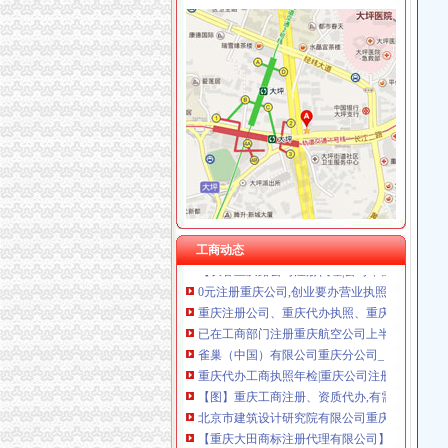
重庆注册分公司
重庆2017年第十三批房地产估价师注册人员名
重庆合作伙伴【重庆分公司】–中企动力
新能源汽车（重庆）投资发展有限公司成立注册资
重庆市渝万建设集团有限公司河南分公司企业
重庆造价员/注册造价师招聘_山东世纪华都工
中石化重庆涪陵页岩气勘开发有限公司注册成立|
公司注册,代理记账,重庆慢牛众创企业服务有限
【长春重庆路公司注册代理|公司年检代办|代办
工商动态
0元注册重庆公司,创业要办营业执照找我们慢牛
重庆注册公司、重庆代办执照、重庆代办公司
已在工商部门注册重庆航空公司上半年挂牌-环球旅讯（
雀巢（中国）有限公司重庆分公司_【电话地址_
重庆代办工商执照年检|重庆公司注册|重庆代理记
【图】重庆工商注册、资质代办,有需要欢迎咨
北京市建筑设计研究院有限公司重庆分公司招聘
【重庆大田商标注册代理有限公司】重庆大田
重庆时时代理注册公司-重庆时时代理注册公司_p