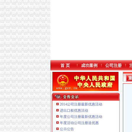
首 页
成功案例
公司注册
2014公司注册最新优惠活动
进出口权优惠活动
年度公司注册最新优惠活动
年度活动公司注册送优惠
重庆鸽牌电线电缆有限公司 渝北10010万 (进出
公示公告
重庆奕欣锦诚商贸有限公司 渝九50万 （工商注