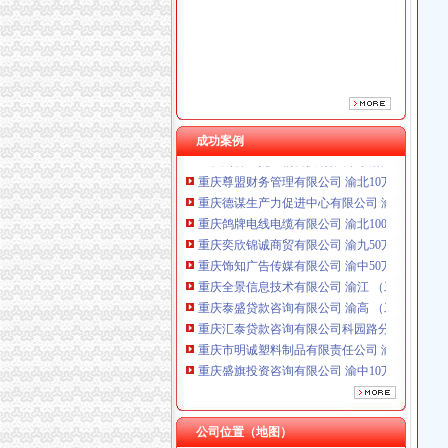
重庆饰知广告传媒有限公司 渝中50万 （工商注
重庆全景信息技术有限公司 渝江 （工商注册）
重庆泰盛贷款咨询有限公司 渝高 （工商注册）
重庆汇泰贷款咨询有限公司科园路分公司 渝高 
重庆市明诚塑料制品有限责任公司 渝高100万 
重庆盛旗投资咨询有限公司 渝中10万 （工商注
重庆斯苔登托生物科技有限公司 渝南10万 （
成功案例
重庆尊盟财务管理有限公司 渝北10万 （工商注
重庆德谋生产力促进中心有限公司 渝大10万 
重庆鸽牌电线电缆有限公司 渝北10010万 (进出
重庆奕欣锦诚商贸有限公司 渝九50万 （工商注
重庆饰知广告传媒有限公司 渝中50万 （工商注
重庆全景信息技术有限公司 渝江 （工商注册）
重庆泰盛贷款咨询有限公司 渝高 （工商注册）
重庆汇泰贷款咨询有限公司科园路分公司 渝高 
重庆市明诚塑料制品有限责任公司 渝高100万 
重庆盛旗投资咨询有限公司 渝中10万 （工商注
重庆斯苔登托生物科技有限公司 渝南10万 （
重庆尊盟财务管理有限公司 渝北10万 （工商注
重庆德谋生产力促进中心有限公司 渝大10万 
公司位置（地图）