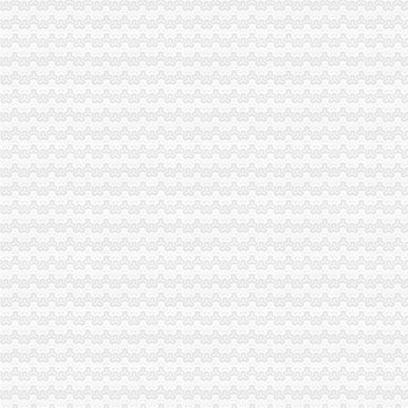
有企业涉嫌虚注册重庆江北求解“放而不”_要闻_新闻_中国网
中国移动通信集团重庆有限公司潼南分公司2016-重庆无地址注册公司
重庆工商代办重庆营业执照代办重庆工商注册代-重庆锦峰投资
【深圳中邦集团建设总承包有限公司重庆分公司地址在哪里？是否在重
重庆专利申请|重庆专利代理|重庆专利代理人|重庆注册商标|重庆商标注
近日,国泰君安证券股份有限公司重庆分公司在我区成功注册-新闻频
重庆渝中区代办公司营业执照_代理公司注册_个体户工商登记_税务登
重庆时时代理注册公司
重庆一级注册建筑师招聘_海南京创重庆分公司招聘一级注册建筑师_
注册监理工程师_重庆华兴工程咨询有限公司.招聘信息—中华英才网