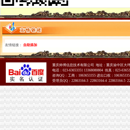
公司注册重庆桃花源经济园区纳税100万返还30万_默认讨论版_角落_
公司注册-重庆市网商公共服务平台在渝网商
一步发网|重庆企业转让|重庆执照转让|重庆公司注册代理
重庆融资租赁公司注册申请条件-聘证网
2018年重庆企业寻证安全评价师挂靠_重庆注册安全评价师挂靠价格-
重庆树人会计师事务所-重庆公司注册|重庆代理记账|重庆商标申请|合
已在工商部门注册重庆航空公司上半年挂牌-国际（TravelDaily）
重庆注册监理工程师挂靠信息_重庆监理师挂靠价格-78挂靠网
友情链接：
自助添加
有企业涉嫌虚注册重庆江北求解“放而不”_要闻_新闻_中国网
中国移动通信集团重庆有限公司潼南分公司2016-重庆无地址注册公司
重庆工商代办重庆营业执照代办重庆工商注册代-重庆锦峰投资
重庆帅博信息技术有限公司 地址：重庆渝中区大坪
【深圳中邦集团建设总承包有限公司重庆分公司地址在哪里？是否在重
电话：023-63653351 13368080804 传真：023-6365
重庆专利申请|重庆专利代理|重庆专利代理人|重庆注册商标|重庆商标注
咨询QQ：工商：1063653355 进出口权：1063653355
近日,国泰君安证券股份有限公司重庆分公司在我区成功注册-新闻频
受理员QQ：22863164-3 22863164-4 22863164-5 228
重庆渝中区代办公司营业执照_代理公司注册_个体户工商登记_税务登
51La
重庆时时代理注册公司
重庆一级注册建筑师招聘_海南京创重庆分公司招聘一级注册建筑师_
注册监理工程师_重庆华兴工程咨询有限公司.招聘信息—中华英才网
重庆注册分公司
黄奇帆公开批P2P像开场重庆已停网贷公司注册登记-新华网
重庆信托增资至128亿元成为注册资本金高的公司-信托频道-金融界
商标注册申请专利版权申请公司注册服务-重庆东硕知识产权事务所-