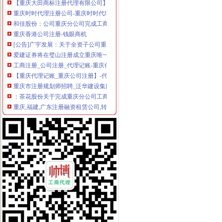
重庆时时代理注册公司-重庆时时代理注册公司_pk10微信计划群
和佳股份：公司重庆分公司完成工商注册登记_信息披露_证券时报网
重庆香港公司注册-钱眼商机
[公告]广宇发展：关于全资子公司重庆鲁能物业服务有限公司注册成立
爱建证券将在璧山注册成立重庆唯一分公司_黄桷树财经_同花顺财经
工商注册_公司注册_代理记账-重庆亿源财税咨询有限公司
【重庆代理记账_重庆公司注册】-代理记账网
重庆市注册规划师招聘_泛华建设集团有限公司重庆设计分公司招聘信
：茶花股份关于完成重庆分公司工商注册登记的公告-金投股票
重庆,福建,广东注册融资租赁公司,转让香港空壳公司-家在深圳
重庆代办工商注册公司营业执照代办-益记财务公司_【会计服务】-威
建设总承包有限公司深圳中邦集团总承包有限公司重庆分公司是否在
【图】企业工坊重庆公司注册代办优质供应商,商业服务高价比,可
注册公司-重庆注册公司流程和费用毛线说财税文章
【图】重庆主城区低价注册公司,代理记账,工商变更,汇算清缴-重
重庆市国家注册监理工程师招聘_四川大家工程项目管理有限公司重庆
商标注册专利申请版权登记香港公司注册【重庆东硕知识产权代理事
请问在重庆办一个小型建材销售公司的流程需多个注册资金？_其它装修
新闻评论—已在工商部门注册重庆航空公司上半年挂牌
北京设计院重庆分公司寻注册一级建筑师,可挂章！！-555建筑网
重庆公司注册_工商代理_分公司_个体工商_公司转让注销_自营进出口