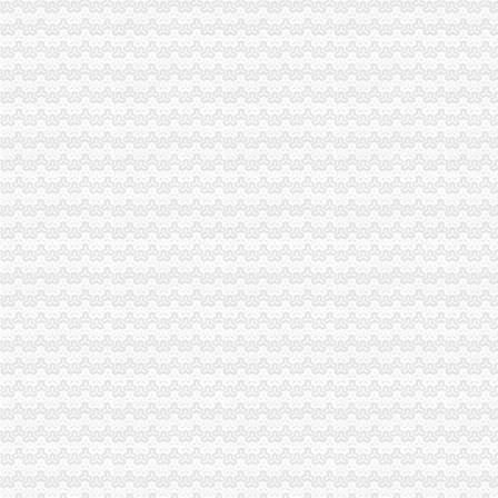
重庆沙坪坝商标注册公司哪家好
重庆约德尔科技有限公司沙坪坝区分公司
【重庆冯悦财务沙坪坝公司注册代办】价格_厂家_图片-Hc360慧聪网
重庆市保安服务公司沙坪坝区分公司
供应沙坪坝商注册沙坪坝营业执照办【渝盾】你身边的咨询图片_高清
沙坪坝区公司注册代理记账_志趣网
【58同城】重庆沙坪坝歌乐山工商注册_公司注册代理_代办注册公司价
重庆沙坪坝商标注册找哪个公司?_重庆南坪商标注册_新浪博客
【重庆玛珞科技发展有限公司沙坪坝区分公司工商信息】-阿土伯工商