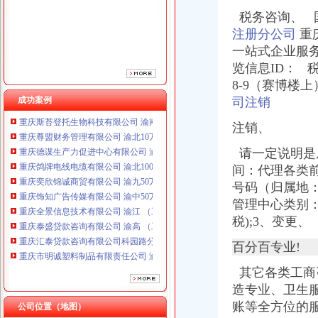
重庆奕欣锦诚商贸有限公司 渝九50万 （工商注册）
税务咨询、 国地
重庆饰知广告传媒有限公司 渝中50万 （工商注册）
注册分公司
重
重庆全景信息技术有限公司 渝江 （工商注册）
一站式企业服务
重庆泰盛贷款咨询有限公司 渝高 （工商注册）
重庆汇泰贷款咨询有限公司科园路分公司 渝高 （工商注册）
览信息ID： 
重庆市明诚塑料制品有限责任公司 渝高100万 （进出口权）
8-9（赛博楼上
重庆盛旗投资咨询有限公司 渝中10万 （工商注册）
成功案例
司注销
重庆斯苔登托生物科技有限公司 渝南10万 （工商注册）
重庆尊盟财务管理有限公司 渝北10万 （工商注册）
注销、
重庆德谋生产力促进中心有限公司 渝大10万 （工商注册）
请一定说明是
重庆鸽牌电线电缆有限公司 渝北10010万 (进出口权)
间：代理各类前
重庆奕欣锦诚商贸有限公司 渝九50万 （工商注册）
重庆饰知广告传媒有限公司 渝中50万 （工商注册）
号码（归属地：*
重庆全景信息技术有限公司 渝江 （工商注册）
管理中
心类别：
重庆泰盛贷款咨询有限公司 渝高 （工商注册）
税);3、变更、
重庆汇泰贷款咨询有限公司科园路分公司 渝高 （工商注册）
重庆市明诚塑料制品有限责任公司 渝高100万 （进出口权）
百分百专业!
重庆盛旗投资咨询有限公司 渝中10万 （工商注册）
其它各类工商
重庆斯苔登托生物科技有限公司 渝南10万 （工商注册）
造专业、卫生服
重庆尊盟财务管理有限公司 渝北10万 （工商注册）
重庆德谋生产力促进中心有限公司 渝大10万 （工商注册）
账等全方位的服
公司位置（地图）