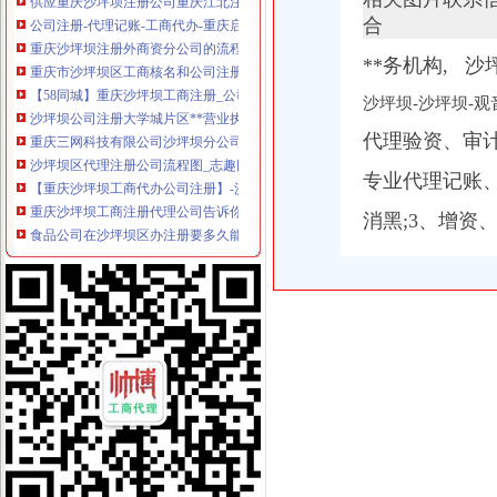
公司注册-代理记账-工商代办-重庆启辰工商咨询有限公司
合
重庆沙坪坝注册外商资分公司的流程-云南信息报
重庆市沙坪坝区工商核名和公司注册的地方在那里？-家居装修互动问答
**务机构, 
【58同城】重庆沙坪坝工商注册_公司注册代理_代办注册公司价格
沙坪坝公司注册大学城片区**营业执照公司重庆公司注册今题网
沙坪坝-沙坪坝-
重庆三网科技有限公司沙坪坝分公司
代理验资、
审计
沙坪坝区代理注册公司流程图_志趣网
【重庆沙坪坝工商代办公司注册】-沙坪坝沙坪坝周边易登网
专业代理记账
重庆沙坪坝工商注册代理公司告诉你注册公司好还是个体户好-商务服务
食品公司在沙坪坝区办注册要多久能开始运营_上海赢缘财务咨询有限
消黑;3、增资
【58同城】重庆沙坪坝沙坪坝周边工商注册_公司注册代理_代办注册公
重庆江北助工商咨询（图）、沙坪坝公司注册、公司注册_重庆助
重庆公司注册沙坪坝九龙坡营业执照**代账会计重庆工商注册今题网
中国邮政集团公司重庆市沙坪坝区分公司_【电话地址_招聘信息_注册
重庆香港公司注册：在沙坪坝注册公司/找代办多少钱/代账多少-重庆
重庆巴南区沙坪坝区提供公司注册地址公司注册0元代办-爱喇叭网
【新公司注册流程】-启辰工商咨询（图）,新公司注册流程,沙坪坝
【重庆沙坪坝外资公司注册|香港公司注册|离岸公司注册】-重庆赶集网
沙区内资公司注册【沙坪坝吧】_百度贴吧
【沙坪坝大学城青年创业注册公司】-沙坪坝沙坪坝易登网
沙坪坝公司注册找重庆启辰工商,税务咨询、税务代理重庆工商年检
【重庆工商注册之公司注册资本和注册资金的区别？】-沙坪坝沙坪坝