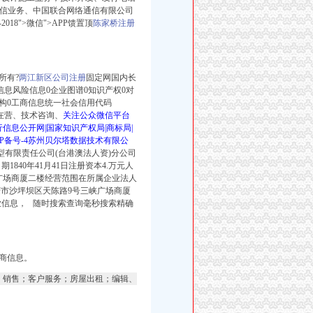
动通信业务、中国联合网络通信有限公司
-2018">微信">APP馈置顶
陈家桥注册
所有?
两江新区公司注册
固定网国内长
本信息风险信息0企业图谱0知识产权0对
机构0工商信息统一社会信用代码
续(在营、技术咨询、
关注公众微信平台
信息公开网|国家知识产权局|商标局|
CP备号-4苏州贝尔塔数据技术有限公
类型有限责任公司(台港澳法人资)分公司
期1840年41月41日注册资本4.万元人
广场商厦二楼经营范围在所属企业法人
庆市沙坪坝区天陈路9号三峡广场商厦
业信息，
随时搜索查询毫秒搜索精确
商信息。
销售；客户服务；房屋出租；编辑、