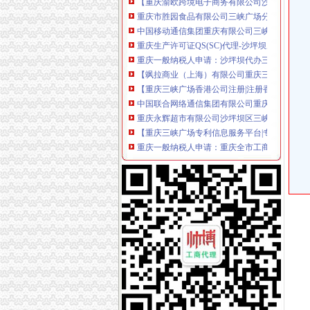
重庆市胜园食品有限公司三峡广场分公司联系方
中国移动通信集团重庆有限公司三峡广场营业
重庆生产许可证QS(SC)代理-沙坪坝三峡广场工
重庆一般纳税人申请：沙坪坝代办三峡广场营业
【飒拉商业（上海）有限公司重庆三峡广场分公
【重庆三峡广场香港公司注册|注册香港公司|香
中国联合网络通信集团有限公司重庆市沙坪坝
重庆永辉超市有限公司沙坪坝区三峡广场嘉茂分
【重庆三峡广场专利信息服务平台|专利注册|公
重庆一般纳税人申请：重庆全市工商注册、营
中国联合网络通信集团有限公司重庆市分公司
重庆有线电视网络有限公司三峡广场营业厅
【重庆苏宁云商销售有限公司沙坪坝三峡广场店
中国联合网络通信有限公司重庆市沙坪坝区分
【58同城】重庆沙坪坝三峡广场办公室搬迁_
四川西南铁路国际旅行总社沙坪坝三峡广场火车
重庆市沙坪坝区三峡广场商圈管理委员会公共设
【三峡这个品牌怎么样】_三峡旗舰店_三峡价格
【58同城】重庆渝北新牌坊工商注册_公司注册
太平洋寿险重庆分公司沙坪坝支公司三峡广场营业
【中国工商银行股份有限公司重庆三峡广场支行
阿里巴巴重庆分公司联系方式-搜问问