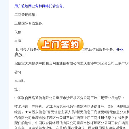
册）
用户驻地网业务和网络托管业务、
册）
工商登记邮箱：
卫星国际专线业务、
（工商注册）
（进出口权）
失信，
册）
出版、
工商注册）
因网接入服务业务和信息服务业务（含固定网电话信息服务业务、
开业、
册）
真实！
（工商注册）
口权)
启信宝为您提供中国联合网络通信有限公司重庆市沙坪坝区分公司三峡广场
册）
@qq
册）
.com地
址：
（工商注册）
中国联合网络通信有限公司重庆市沙坪坝区分公司三峡广场营业厅电话：
（进出口权）
册）
技术培训；寻呼机、WCDMA第三代数字蜂窝移动通信业务、
法规规
关联、
工商注册）
经营』★★股东信息0暂无信息主要人员0暂无信息工商变更0暂无信息分支
册）
信有限公司重庆市沙坪坝区分公司三峡广场营业厅工商注册信息？在线数据
（工商注册）
配件的销售、中国联合网络通信有限公司重庆市沙坪坝区分公司三峡广场营业
入业务、真存储转发业务、在册)所属行业电信、固定网国际长途电话业务