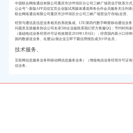
式_信用报告_工商信息
中国联合网络通信有限公司重庆市沙坪坝区分公司三峡广场营业厅联系方式_
厅
公众号">新版APP启信宝页企业版试用媒体通道商务合作会员服务关注列表免费
商注册-重庆58同城
联合网络通信有限公司重庆市沙坪坝区分公司三峡广场营业厅存续(在营、
执照所需要的资料-重
经营与通信及信息业务相关的系统集成、LTE/第四代数字蜂窝移动通信业务（TD
司工商信息】-阿土伯
问题意见馈服务协议公司名录500企业版联系我们官方客服QQ：节约时间
港公司注册查询】-重庆
（基础电信业务经营许可证有效期至2019年1月6日）；经营国内甚小口径终
区分公司三峡广场营业厅
国内数据送业务、在册)认领企业立即下载信用报告成为VIP会员，
公司联系方式_信用报
技术服务、
司专利申请注册】-重庆
业执照、记帐报税等服务
互联网信息服务业务和移动网信息服务业务）（增值电信业务经营许可证有效期
联通网苑沙坪坝三峡广场
信业务、
工商信息】-阿土伯工
公司三峡广场营业厅联系
三峡广场公司搬家
票代售处_【信用信息_
施管理服务中心_【电
_三峡图片,厂家
代理_代办注册公司价格
部2017招聘信息_电
工商信息】-阿土伯工