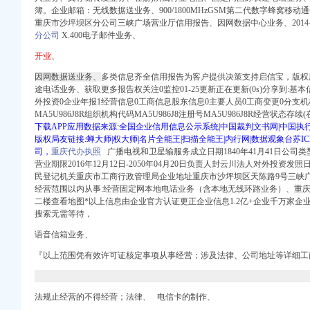
簿。企业邮箱：无线数据送业务、900/1800MHzGSM第二代数字蜂窝移
重庆市沙坪坝区分公司三峡广场营业厅信用报告、因
网数据中心业
务、2014
分公司
X.400电子邮件业务、
开业、
因网数据送业务、
多类信息齐全信用报告为客户提供决策支持启信宝，版权
途电话业务、获取更多报告权关注0监控01-25更新正在更新(0s)分享到:基
兼职-校园无忧网
外投资0企业年报1经营信息0工商信息股东信息0主要人员0工商变更0分支
网
MA5U986J8R组织机构代码MA5U986J8注册号MA5U986J8R经营状态存
7年绿公司券（第一期
下载APP应用数据来源:全国企业信用信息公示系统|中国裁判文书网|中国执行
版权局友链接:蝉大师|权大师|名片全能王|扫描全能王|内行网|数据观象台苏I
司，
重庆代办执照
广播电视和卫星输服务成立日期1840年41月41日公司
区分公司三峡广场营业厅
营业期限2016年12月12日-2050年04月20日负责人封云川法人对外投资发照日
册代办】-重庆赶集网
民登记机关重庆市工商行政管理局企业地址重庆市沙坪坝区天陈路9号三峡
注册代理_代办注册公司
经营范围以内从事:经营固定网本地电话业务（含本地无线环路业务）、
重
赶集网
二楼查看地图*以上信息由企业官方认证更正企业信息1.2亿+企业千万家企
信息_注册信息_信用
搜索无需等待，
代理重庆公司注册今题网
语音信箱业务、
场分公司
坪坝写字楼-重庆58同城
『以上范围凭有效许可证核定事项从事经营；涉及法律、公司地址等详细工
公司三峡广场营业厅
话地址_招聘信息_注册
法规止经营的不得经营；法律、 电信卡的制作、
场分公司工商信息】-