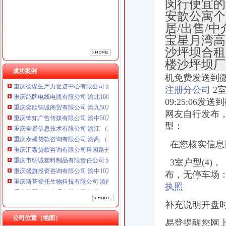
闵行便宜的
安歆公寓个人
居/出售/中
宝星月湾高
沙坪坝合租
楼沙坪坝厂
成功案例
机免费发送到微信
重庆鸽牌电线电缆有限公司 渝北10010万 (进出口权)
注册分公司
2
重庆奕欣锦诚商贸有限公司 渝九50万 （工商注册）
09:25:0
重庆饰知广告传媒有限公司 渝中50万 （工商注册）
网友自行发布
重庆全景信息技术有限公司 渝江 （工商注册）
型：
重庆泰盛贷款咨询有限公司 渝高 （工商注册）
重庆汇泰贷款咨询有限公司科园路分公司 渝高 （工商注册）
在您核实信息
重庆市明诚塑料制品有限责任公司 渝高100万 （进出口权）
3室户型(4)，
重庆盛旗投资咨询有限公司 渝中10万 （工商注册）
重庆斯苔登托生物科技有限公司 渝南10万 （工商注册）
布，无停车场
重庆尊盟财务管理有限公司 渝北10万 （工商注册）
执照
重庆德谋生产力促进中心有限公司 渝大10万 （工商注册）
补充说明开盘
重庆鸽牌电线电缆有限公司 渝北10010万 (进出口权)
重庆奕欣锦诚商贸有限公司 渝九50万 （工商注册）
公司位置（地图）
易登提醒您网