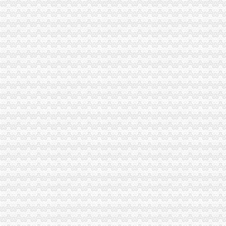
重庆西永微电子产业园区>>页
西永镇-搜百科
重庆西永房产网,重庆西永楼盘,2018年西永新开楼盘信息,西永新房
重庆西永
西永吧_百度贴吧
重庆西永综合保税区_百度百科
西永西永
西永综合交通换乘枢纽-搜百科
西永站-搜百科
【重庆西永房屋出租信息|重庆西永租房】-重庆赶集网
西永-互动百科
西永站_互动百科
西永火车站介绍_火车票网
西永企业名录_西永黄页_新西永企业信息–西永58同城企业名录
西永微电园凭啥1年收获5个百亿级项目？
西永9号-重庆沙坪坝西永9号房价-房天下
重庆西永好不好
西永镇_百度百科
西永九号_重庆西永九号_价格_楼盘详_新房_重庆楼盘网
西永站_百度百科
重庆西永楼盘房价高不高？