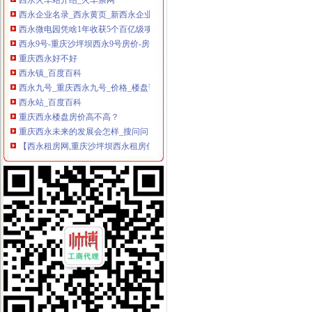
西永企业名录_西永黄页_新西永企业信息–西永58同城企业名录
西永微电园凭啥1年收获5个百亿级项目？
西永9号-重庆沙坪坝西永9号房价-房天下
重庆西永好不好
西永镇_百度百科
西永九号_重庆西永九号_价格_楼盘详_新房_重庆楼盘网
西永站_百度百科
重庆西永楼盘房价高不高？
重庆西永未来的发展会怎样_搜问问
【西永租房网,重庆沙坪坝西永租房信息,重庆西永房屋出租价格】-
重庆西永火车站,西永火车站地址_电话_交通,西永火车站图片-马蜂窝
西永9号-楼盘详-重庆腾讯房产
西永9号-房产楼市-重庆购物狂
西永火车站官网_西永火车站网上订票【114票务网】
西永组团_中华文本库
西永火车站_互动百科
西永新闻网西永网|西永在线|西永热线|西永天气预报
西永或将迎来大好发展机遇|龙湖|拉|重庆_新浪新闻
【重庆西永】_重庆西永品牌/图片/价格_重庆西永批发_阿里巴巴
【西永9号】-重庆乐居
【重庆西永小区住家月嫂价格_找月嫂_月嫂中介公司】-重庆赶集网
西永微电园：全球笔电生产基地还将发展跨境电子商务-今日重庆-华龙