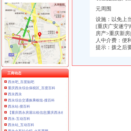
重庆饰知广告传媒有限公司 渝中50万 （工商注册）
重庆全景信息技术有限公司 渝江 （工商注册）
元周围
重庆泰盛贷款咨询有限公司 渝高 （工商注册）
西永
重庆汇泰贷款咨询有限公司科园路分公司 渝高 （工商注册）
设施：以免上
西永镇亲子_西永镇亲子游戏_西永镇亲子服务-58到家
重庆市明诚塑料制品有限责任公司 渝高100万 （进出口权）
[重庆广安遂宁
西永火车站公交查询_西永火车站公交线路_西永火车站地图
重庆盛旗投资咨询有限公司 渝中10万 （工商注册）
房产>重庆新房
西永房价网,2018西永房价走势图,惠州沙坪坝西永二手房价格-安居客
重庆斯苔登托生物科技有限公司 渝南10万 （工商注册）
人中介费：便利
西永9号_重庆西永9号-房价|主力户型图|周边配套|价格走势-房多多新房
重庆尊盟财务管理有限公司 渝北10万 （工商注册）
西永枢纽驾考中心
提示：拨之后
重庆德谋生产力促进中心有限公司 渝大10万 （工商注册）
重庆西永微电子产业园区>>页
西永镇-搜百科
重庆西永房产网,重庆西永楼盘,2018年西永新开楼盘信息,西永新房
重庆西永
工商动态
西永吧_百度贴吧
重庆西永综合保税区_百度百科
西永西永
西永综合交通换乘枢纽-搜百科
西永站-搜百科
【重庆西永房屋出租信息|重庆西永租房】-重庆赶集网
西永-互动百科
西永站_互动百科
西永火车站介绍_火车票网