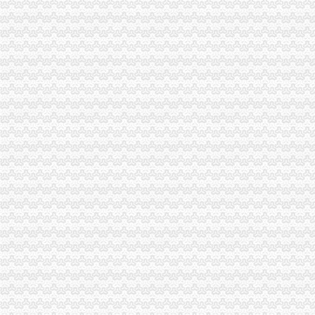
重庆西永未来的发展会怎样_搜问问
【西永租房网,重庆沙坪坝西永租房信息,重庆西永房屋出租价格】-
重庆西永火车站,西永火车站地址_电话_交通,西永火车站图片-马蜂窝
西永9号-楼盘详-重庆腾讯房产
西永9号-房产楼市-重庆购物狂
西永火车站官网_西永火车站网上订票【114票务网】
西永组团_中华文本库
西永火车站_互动百科
西永新闻网西永网|西永在线|西永热线|西永天气预报
西永或将迎来大好发展机遇|龙湖|拉|重庆_新浪新闻
【重庆西永】_重庆西永品牌/图片/价格_重庆西永批发_阿里巴巴
【西永9号】-重庆乐居
【重庆西永小区住家月嫂价格_找月嫂_月嫂中介公司】-重庆赶集网
西永微电园：全球笔电生产基地还将发展跨境电子商务-今日重庆-华龙
【沙坪坝西永信息】赶集网
西永广场新资讯_赢商新闻
西永村_重庆市沙坪坝区西永街道西永村
【西永】
重庆西永_正版商业图片_昵图网nipic.com
西永收费站公交_重庆西永收费站
【西永二居室|重庆二手房】-重庆房天下
【福西永】