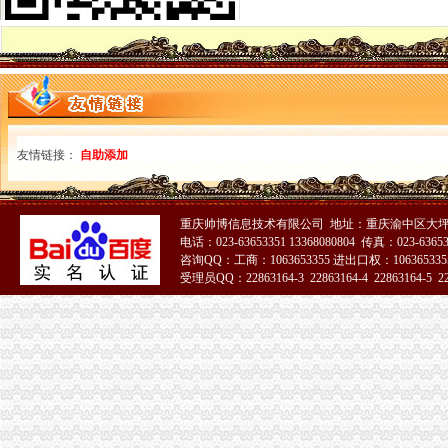
【沙坪坝西永信息】赶集网
西永广场新资讯_赢商新闻
西永村_重庆市沙坪坝区西永街道西永村
【西永】
重庆西永_正版商业图片_昵图网nipic.com
西永收费站公交_重庆西永收费站
【西永二居室|重庆二手房】-重庆房天下
友情链接：
自助添加
【福西永】
西永综保区围网
【西永老街-西永二手房出售沙坪坝西永二手房】第一时间房源网重庆
重庆帅博信息技术有限公司 地址：重庆渝中区大坪
重庆西永包装有限公司
电话：023-63653351 13368080804 传真：023-6365
重庆西永包装有限公司
咨询QQ：工商：1063653355 进出口权：1063653355
西永将建欧洲城以后西永也有逛街购物的好地方咯-金科天宸业主论坛-
受理员QQ：22863164-3 22863164-4 22863164-5 228
巴县西永乡敬老院
51La
西永个人租房,重庆西永租房-重庆房天下
西永
西永镇亲子_西永镇亲子游戏_西永镇亲子服务-58到家
西永火车站公交查询_西永火车站公交线路_西永火车站地图
西永房价网,2018西永房价走势图,惠州沙坪坝西永二手房价格-安居客
西永9号_重庆西永9号-房价|主力户型图|周边配套|价格走势-房多多新房
西永枢纽驾考中心