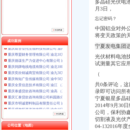
重庆奕欣锦诚商贸有限公司 渝九50万 （工商注册）
多晶硅光伏电池
重庆饰知广告传媒有限公司 渝中50万 （工商注册）
月3日，
重庆全景信息技术有限公司 渝江 （工商注册）
重庆泰盛贷款咨询有限公司 渝高 （工商注册）
忘记密码？
重庆汇泰贷款咨询有限公司科园路分公司 渝高 （工商注册）
中国铝业对外
重庆市明诚塑料制品有限责任公司 渝高100万 （进出口权）
将变天政策的
重庆盛旗投资咨询有限公司 渝中10万 （工商注册）
成功案例
重庆斯苔登托生物科技有限公司 渝南10万 （工商注册）
宁夏发电集团
重庆尊盟财务管理有限公司 渝北10万 （工商注册）
重庆德谋生产力促进中心有限公司 渝大10万 （工商注册）
光伏材料电池
重庆鸽牌电线电缆有限公司 渝北10010万 (进出口权)
试测量其它应
重庆奕欣锦诚商贸有限公司 渝九50万 （工商注册）
重庆饰知广告传媒有限公司 渝中50万 （工商注册）
（
重庆全景信息技术有限公司 渝江 （工商注册）
共0条评论，
重庆泰盛贷款咨询有限公司 渝高 （工商注册）
录即可访问所有
重庆汇泰贷款咨询有限公司科园路分公司 渝高 （工商注册）
重庆市明诚塑料制品有限责任公司 渝高100万 （进出口权）
宁夏银星多晶
重庆盛旗投资咨询有限公司 渝中10万 （工商注册）
2014年9月
重庆斯苔登托生物科技有限公司 渝南10万 （工商注册）
公司，保利协鑫
重庆尊盟财务管理有限公司 渝北10万 （工商注册）
切割液及光伏产业
重庆德谋生产力促进中心有限公司 渝大10万 （工商注册）
公司位置（地图）
04-13201