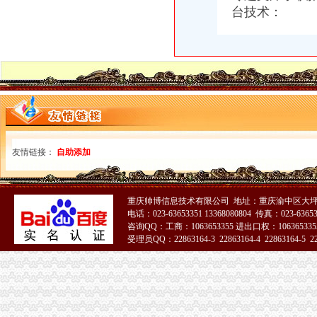
逾六成基金成立境内子公司国联安等31家至今未设_股票频道-滚动资讯
台技术：
中铝1元抛售亏损光伏资产：一口气甩卖4家子公司
重庆曾家建筑工程有限公司_【电话地址_招聘信息_注册信息_信用信息
【曾家公司注册|曾家公司注册代理】-今题曾家公司注册网
【重庆曾家外资公司注册|香港公司注册|离岸公司注册】-重庆赶集网
重庆曾家建筑工程有限公司
重庆曾家建筑工程有限公司个旧分公司_【信用信息_诉讼信息_财务信
【58同城】重庆沙坪坝曾家工商注册_公司注册代理_代办注册公司价格
【曾家外资注册|曾家注册外资公司】-今题曾家外资注册网
【重庆曾家审计验资|公司注册验资|注册公司验资】-重庆赶集网
重庆龙瑶通用品有限公司曾家分公司_【电话地址_招聘信息_注册
友情链接：
自助添加
【58同城】重庆沙坪坝曾家工商年检_工商营业执照年检
我和前妻曾注册过一家公司,我是法人,她是股东,但只有我实际运营
我曾注册一家公司,注册资本为1000万元,后来朋友-免费法律咨询-华
重庆帅博信息技术有限公司 地址：重庆渝中区大坪
中国联合网络通信有限公司镇坪县分公司曾家营业部联系方式_信用报
电话：023-63653351 13368080804 传真：023-6365
重庆市沙坪坝区曾家建筑工程公司赤水分公司
咨询QQ：工商：1063653355 进出口权：1063653355
受理员QQ：22863164-3 22863164-4 22863164-5 228
重庆曾家建材有限公司销售分公司联系方式_信用报告_工商信息-启信宝
本人多年前,曾经注册过一家建筑公司,多年都未年检,因财务人员现
51La
【中国电信广元分公司曾家支局】中国电信广元分公司曾家支局电话,
重庆市沙坪坝区曾家建筑工程公司昆明分公司联系方式_信用报告_工商
我曾在一家公司上班、被盗用工商注册法人、监视、自然人、
港盛国际-搜百科