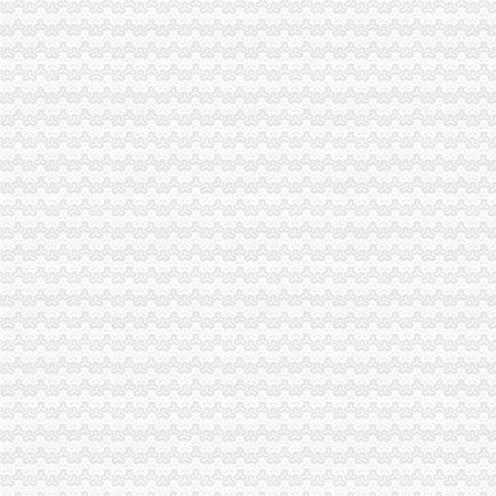
重庆市沙坪坝区曾家建筑工程公司广安办事处
陕西省地方电力（集团）有限公司镇坪县供电分公司曾家供电所联系方
中百仓储超市有限公司重庆分公司曾家店_【信用信息_诉讼信息_财务
顺丰速运重庆有限公司曾家营业部
万科入雄安是第一家在雄安注册分公司的房企_网易财经
我曾在一家公司上班、被盗用工商注册法人、监视、自然人、
镇坪县永祥水力发电有限公司曾家冠石水电站_【信用信息_诉讼信息
“世合系”掌舵者存多个身份年内曾密集注册多家公司|每经App
新邵县曾家院子建筑劳务有限公司_黄页简介_地址电话-众网
重庆中油迅发实业有限公司曾家服务区加油站
德江曾家花椒种植基地_【电话地址_招聘信息_注册信息_信用信息_诉
重庆市沙坪坝区曾家综合商店百货一门市_【电话地址_招聘信息_注册
广西新宇建设项目管理有限公司柳城县东泉镇曾家屯移民新村、东方红
中国移动通信集团陕西有限公司镇坪分公司曾家营业厅_黄页简介_地址
“世合系”掌舵者存多个身份年内曾密集注册多家公司|每经App
中铁隧道集团有限公司曾家岩项目钢筋二次招标采购-招标询价-中铁
中邮保险浙江分公司总经理曾家春|保险|产品|保险业_新浪财经_新浪网
【自贡市农业生产资料连锁有限公司曾家桥农资连锁店工商信息】-阿
关于镇坪县曾家小学新建厕所等工程项目竞争磋商公告_中国招标网_
【重庆派森百贸易有限公司曾家岩分公司工商信息】-阿土伯工商信息
“世合系”掌舵者存多个身份年内曾密集注册多家公司_证券时报网