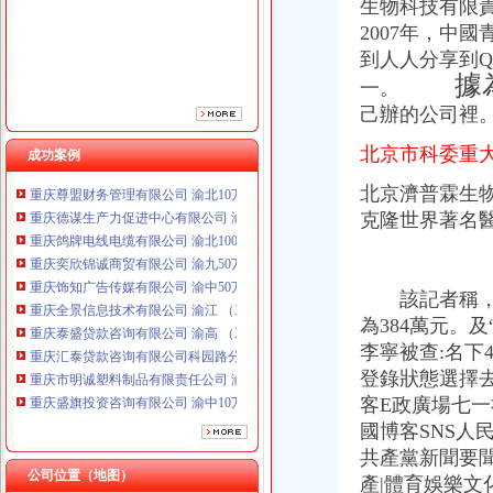
生物科技有限
重庆全景信息技术有限公司 渝江 （工商注册）
2007年，中
重庆泰盛贷款咨询有限公司 渝高 （工商注册）
到人人分享到
重庆汇泰贷款咨询有限公司科园路分公司 渝高 （工商注册）
據為其
一。
重庆市明诚塑料制品有限责任公司 渝高100万 （进出口权）
己辦的公司裡
重庆盛旗投资咨询有限公司 渝中10万 （工商注册）
重庆斯苔登托生物科技有限公司 渝南10万 （工商注册）
北京市科委重
成功案例
重庆尊盟财务管理有限公司 渝北10万 （工商注册）
重庆德谋生产力促进中心有限公司 渝大10万 （工商注册）
北京濟普霖生
重庆鸽牌电线电缆有限公司 渝北10010万 (进出口权)
克隆世界著名
重庆奕欣锦诚商贸有限公司 渝九50万 （工商注册）
重庆饰知广告传媒有限公司 渝中50万 （工商注册）
重庆全景信息技术有限公司 渝江 （工商注册）
該記者稱，美
重庆泰盛贷款咨询有限公司 渝高 （工商注册）
重庆汇泰贷款咨询有限公司科园路分公司 渝高 （工商注册）
為384萬元。
重庆市明诚塑料制品有限责任公司 渝高100万 （进出口权）
李寧被查:名下
重庆盛旗投资咨询有限公司 渝中10万 （工商注册）
登錄狀態選擇
重庆斯苔登托生物科技有限公司 渝南10万 （工商注册）
客E政廣場七一
重庆尊盟财务管理有限公司 渝北10万 （工商注册）
國博客SNS人
重庆德谋生产力促进中心有限公司 渝大10万 （工商注册）
共產黨新聞要聞
公司位置（地图）
產|體育娛樂文