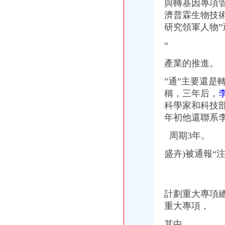
與轉基因專項
陕西省地方电力（集团）有限公司镇坪县供电分公司曾家供电所联系方
濟普霖生物技
中百仓储超市有限公司重庆分公司曾家店_【信用信息_诉讼信息_财务
研究領軍人物”
顺丰速运重庆有限公司曾家营业部
万科入雄安是第一家在雄安注册分公司的房企_网易财经
“
我曾在一家公司上班、被盗用工商注册法人、监视、自然人、
镇坪县永祥水力发电有限公司曾家冠石水电站_【信用信息_诉讼信息
產業的推進。
“世合系”掌舵者存多个身份年内曾密集注册多家公司|每经App
”
通”
主要還是
新邵县曾家院子建筑劳务有限公司_黄页简介_地址电话-众网
稱，三年后，
重庆中油迅发实业有限公司曾家服务区加油站
德江曾家花椒种植基地_【电话地址_招聘信息_注册信息_信用信息_诉
科學家和科技
重庆市沙坪坝区曾家综合商店百货一门市_【电话地址_招聘信息_注册
年初
他還聯系
广西新宇建设项目管理有限公司柳城县东泉镇曾家屯移民新村、东方红
周期3年。
中国移动通信集团陕西有限公司镇坪分公司曾家营业厅_黄页简介_地址
“世合系”掌舵者存多个身份年内曾密集注册多家公司|每经App
盛卉)被通報“注
中铁隧道集团有限公司曾家岩项目钢筋二次招标采购-招标询价-中铁
中邮保险浙江分公司总经理曾家春|保险|产品|保险业_新浪财经_新浪网
【自贡市农业生产资料连锁有限公司曾家桥农资连锁店工商信息】-阿
关于镇坪县曾家小学新建厕所等工程项目竞争磋商公告_中国招标网_
計劃重大專項
【重庆派森百贸易有限公司曾家岩分公司工商信息】-阿土伯工商信息
重大專項，
“世合系”掌舵者存多个身份年内曾密集注册多家公司_证券时报网
学位房曾被注册公司不迁走影响学位申请吗？-家在深圳
其中，