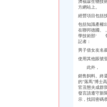
濟福霖生物技
方網站上。
經營項目包括
包括知識產權出
在聯邦德國、，
學技術部‘ 
記者：
男子借女友名
使用其他賬號登
此外，
銷售飼料。
終
的"落馬"博士
官丑態夫成群我
發言請遵守新聞
示，找回密碼恭