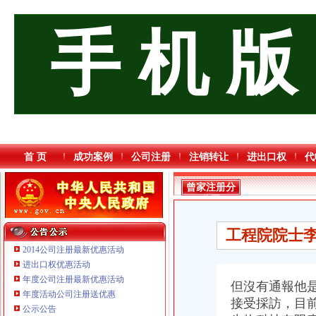
手 机 版
首 页
成功案例
公司注册
注销转让
进出口权
代
曾家注册分
公司
工程院院士李
2014公司注册最新优惠活动
进出口权优惠活动
年度公司注册最新优惠活动
但沒有通報他
重庆鸽牌电线电缆有限公司 渝北10010万 (进出口权)
年度活动公司注册送优惠
重庆奕欣锦诚商贸有限公司 渝九50万 （工商注册）
接受採訪，目
公示公告
重庆饰知广告传媒有限公司 渝中50万 （工商注册）