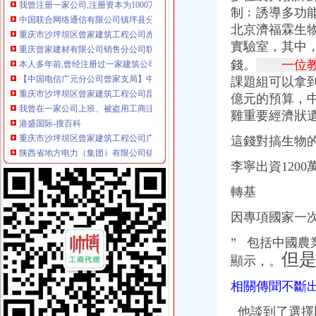
制﹔誘導多功能
重庆市沙坪坝区曾家建筑工程公司赤水分公司
重庆曾家建材有限公司销售分公司联系方式_信用报告_工商信息-启信宝
北京濟福霖生
本人多年前,曾经注册过一家建筑公司,多年都未年检,因财务人员现
實驗室，其中
【中国电信广元分公司曾家支局】中国电信广元分公司曾家支局电话,
錢。
一位教
重庆市沙坪坝区曾家建筑工程公司昆明分公司联系方式_信用报告_工商
課題組可以拿
我曾在一家公司上班、被盗用工商注册法人、监视、自然人、
億元
的預算，
港盛国际-搜百科
雞重要經濟狀遺
重庆市沙坪坝区曾家建筑工程公司广安办事处
陕西省地方电力（集团）有限公司镇坪县供电分公司曾家供电所联系方
這錢對搞生物
中百仓储超市有限公司重庆分公司曾家店_【信用信息_诉讼信息_财务
顺丰速运重庆有限公司曾家营业部
李寧出資1200
万科入雄安是第一家在雄安注册分公司的房企_网易财经
轉基
我曾在一家公司上班、被盗用工商注册法人、监视、自然人、
镇坪县永祥水力发电有限公司曾家冠石水电站_【信用信息_诉讼信息
因專項國家一
“世合系”掌舵者存多个身份年内曾密集注册多家公司|每经App
新邵县曾家院子建筑劳务有限公司_黄页简介_地址电话-众网
” 包括中國
重庆中油迅发实业有限公司曾家服务区加油站
但
顯示，。
德江曾家花椒种植基地_【电话地址_招聘信息_注册信息_信用信息_诉
重庆市沙坪坝区曾家综合商店百货一门市_【电话地址_招聘信息_注册
相關傳聞不斷
广西新宇建设项目管理有限公司柳城县东泉镇曾家屯移民新村、东方红
中国移动通信集团陕西有限公司镇坪分公司曾家营业厅_黄页简介_地址
他談到了選擇