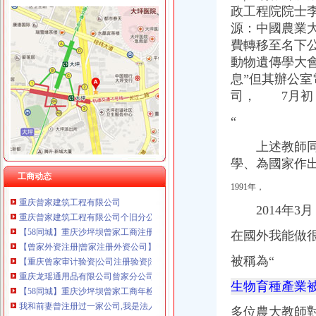
政工程院院士李寧
源：中國農業
費轉移至名下
曾家注册分公司
動物遺傳學大
页-兰州维美家政服务有限责任公司西安丈八北路分公司
兴业财富增4亿应对新规37家基金子公司净资不足1亿_爱基金频道_同
息”但其辦公
两桶油混改竞速中石油新疆气站引民资_卡车之家
司， 7月初，
逾六成基金成立境内子公司国联安等31家至今未设_股票频道-滚动资讯
“
中铝1元抛售亏损光伏资产：一口气甩卖4家子公司
重庆曾家建筑工程有限公司_【电话地址_招聘信息_注册信息_信用信息
上述教師同
【曾家公司注册|曾家公司注册代理】-今题曾家公司注册网
學、為國家作
【重庆曾家外资公司注册|香港公司注册|离岸公司注册】-重庆赶集网
工商动态
重庆曾家建筑工程有限公司
1991年，
重庆曾家建筑工程有限公司个旧分公司_【信用信息_诉讼信息_财务信
2014年3
【58同城】重庆沙坪坝曾家工商注册_公司注册代理_代办注册公司价格
【曾家外资注册|曾家注册外资公司】-今题曾家外资注册网
在國外我能做
【重庆曾家审计验资|公司注册验资|注册公司验资】-重庆赶集网
重庆龙瑶通用品有限公司曾家分公司_【电话地址_招聘信息_注册
被稱為“
【58同城】重庆沙坪坝曾家工商年检_工商营业执照年检
我和前妻曾注册过一家公司,我是法人,她是股东,但只有我实际运营
生物育種產業
我曾注册一家公司,注册资本为1000万元,后来朋友-免费法律咨询-华
多位農大教師
中国联合网络通信有限公司镇坪县分公司曾家营业部联系方式_信用报