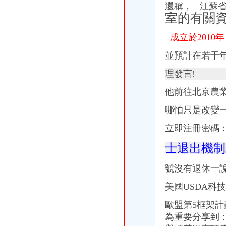
中铝1元抛售亏损光伏资产：一口气甩卖4家子公司
還稱， 江蘇
重庆曾家建筑工程有限公司_【电话地址_招聘信息_注册信息_信用信息
室的有關
【曾家公司注册|曾家公司注册代理】-今题曾家公司注册网
【重庆曾家外资公司注册|香港公司注册|离岸公司注册】-重庆赶集网
成立於2010年
重庆曾家建筑工程有限公司
並預計在若干年
重庆曾家建筑工程有限公司个旧分公司_【信用信息_诉讼信息_财务信
【58同城】重庆沙坪坝曾家工商注册_公司注册代理_代办注册公司价格
理發言!
【曾家外资注册|曾家注册外资公司】-今题曾家外资注册网
【重庆曾家审计验资|公司注册验资|注册公司验资】-重庆赶集网
他前往北京農
重庆龙瑶通用品有限公司曾家分公司_【电话地址_招聘信息_注册
【58同城】重庆沙坪坝曾家工商年检_工商营业执照年检
哪怕只是改變
我和前妻曾注册过一家公司,我是法人,她是股东,但只有我实际运营
立即注冊密碼
我曾注册一家公司,注册资本为1000万元,后来朋友-免费法律咨询-华
中国联合网络通信有限公司镇坪县分公司曾家营业部联系方式_信用报
士退出機制
重庆市沙坪坝区曾家建筑工程公司赤水分公司
重庆曾家建材有限公司销售分公司联系方式_信用报告_工商信息-启信宝
號沒有退休一
本人多年前,曾经注册过一家建筑公司,多年都未年检,因财务人员现
【中国电信广元分公司曾家支局】中国电信广元分公司曾家支局电话,
美國USDA科
重庆市沙坪坝区曾家建筑工程公司昆明分公司联系方式_信用报告_工商
我曾在一家公司上班、被盗用工商注册法人、监视、自然人、
歐盟第5框架計
港盛国际-搜百科
為重要分享到
重庆市沙坪坝区曾家建筑工程公司广安办事处