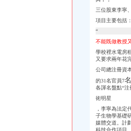
请问公司注册时曾让一家代理做帐公司做帐,后因公司注销无帐可做了
三位股東李寧
中铁隧道集团有限公司曾家岩项目波纹管、锚具询价采购-招标询价-
关于执照注销问题我07年曾在上海松江区注册过一家公司,但当时忘记
項目主要包括
中冶建工有限公司四川分公司曾家坡项目外加采购招标公告-中国采
中冶建工有限公司四川分公司曾家坡项目周转材料采购招标公告-中国
“
曾2015年我们注册了一家农业有限公司在中江进行土地承包我们该怎么
成都武侯区装修公司注册分公司找哪家-久久信息网
不能既做教授
宋林被曝曾与重庆第三大地产商吴旭注册过一家公司-搜狐滚动
學校裡水電房
又要求兩年花
公司總注冊資本為
的31名官員7
各諢名盤點“注
術明星
，李寧為法定
子生物學基礎
媒體交道。計
科技合作項目、