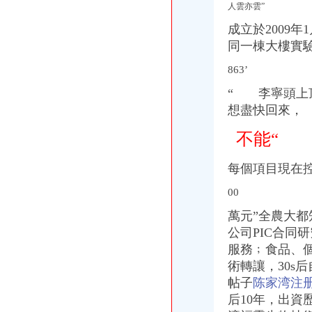
人雲亦雲”
成立於2009
同一棟大樓實
863’
“
李寧頭上頂
想盡快回來，
不能“
每個項目現在控
00
萬元”全農大
公司PIC合同
服務﹔食品、
術轉讓，30s
帖子
陈家湾注
后10年，出資