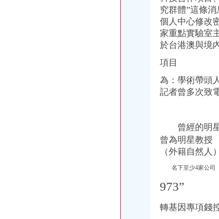
究群體”這條
個人中心修改
家重點實驗室主
於台港澳與境
項目
為：學術帶頭人
記者曾多次致
曾經的明星教
曾為明星教授
（外籍自然人
名下至少4家公司 
973”
轉基因專項錢