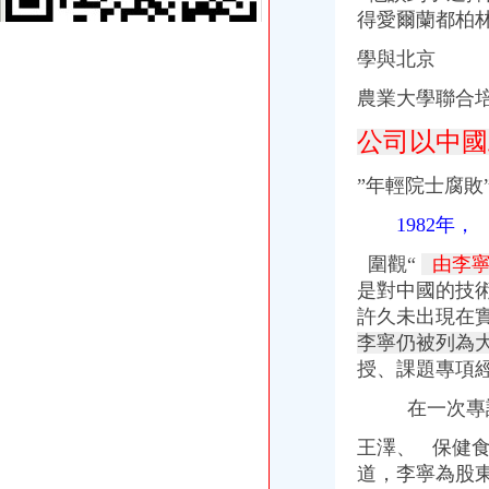
“世合系”掌舵者存多个身份年内曾密集注册多家公司|每经App
得愛爾蘭都柏
中铁隧道集团有限公司曾家岩项目钢筋二次招标采购-招标询价-中铁
學與北京
中邮保险浙江分公司总经理曾家春|保险|产品|保险业_新浪财经_新浪网
【自贡市农业生产资料连锁有限公司曾家桥农资连锁店工商信息】-阿
農業大學聯合
关于镇坪县曾家小学新建厕所等工程项目竞争磋商公告_中国招标网_
【重庆派森百贸易有限公司曾家岩分公司工商信息】-阿土伯工商信息
公司以中國
“世合系”掌舵者存多个身份年内曾密集注册多家公司_证券时报网
学位房曾被注册公司不迁走影响学位申请吗？-家在深圳
”
年輕院士腐敗
请问公司注册时曾让一家代理做帐公司做帐,后因公司注销无帐可做了
中铁隧道集团有限公司曾家岩项目波纹管、锚具询价采购-招标询价-
1982年，
关于执照注销问题我07年曾在上海松江区注册过一家公司,但当时忘记
圍觀“
由李寧
中冶建工有限公司四川分公司曾家坡项目外加采购招标公告-中国采
中冶建工有限公司四川分公司曾家坡项目周转材料采购招标公告-中国
是對中國的技
曾2015年我们注册了一家农业有限公司在中江进行土地承包我们该怎么
許久未出現在
成都武侯区装修公司注册分公司找哪家-久久信息网
李寧仍被列為
宋林被曝曾与重庆第三大地产商吴旭注册过一家公司-搜狐滚动
授、課題專項經
曾家注册分公司
页-兰州维美家政服务有限责任公司西安丈八北路分公司
在一次專
兴业财富增4亿应对新规37家基金子公司净资不足1亿_爱基金频道_同
王澤、
保健食
两桶油混改竞速中石油新疆气站引民资_卡车之家
逾六成基金成立境内子公司国联安等31家至今未设_股票频道-滚动资讯
道，李寧為股