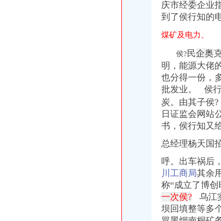
庆市经委企业
到了侯行知的
煤矿及电力、
民
企奥
侯?
明，能源大佬的
也分得一份，
批发业。
侯行
炭。由其子侯? 
日证监会网站
书，侯行知又
总经理杨天国
呼。出车祸后，
川工商局
其余
称“成立了博
一次侯?
乌江
坝回填整等多个
冒黑烟南桐矿