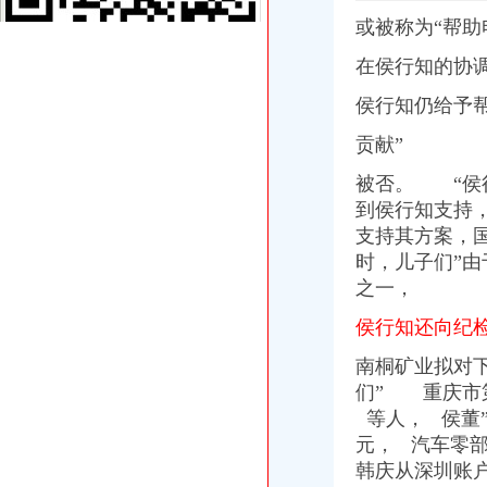
【重庆市沙坪坝区青木关运输站工商信息】-阿土伯工商信息查询
或被称为“帮
别墅精开荒、青木关别墅开荒保洁、永秀清洁（查看）-爱喇叭网
在侯行知的协
【沙坪坝青木关王中华骨健康馆2018新招聘信息】_聘网
青木关律师事务所-重庆爱问分类
侯行知仍给予
重庆比土比家具有限公司
青木关糖酒批发部2017招聘信息_电话_地址-中华英才网
贡献”
【申通快递西永分公司青木关代理点】申通快递西永分公司青木关代
被否。 “侯
中国农业银行股份有限公司重庆沙坪坝青木关支行_工商信息_电话_地
【滑片空机厂家】_滑片空机公司_滑片空机供应商-中国网库
到侯行知支持
【驻厂财务（青木关）招聘】重庆陈大毛面业发展有限公司新招聘信
支持其方案，
【重庆沙坪坝区青木关镇】企业|厂家|黄页|名录_第20页_顺企网
时，儿子们”
遂渝高速公路-搜百科
之一，
青木关针织厂-城市吧街景地图
申通快递西永分公司青木关代理点电话,申通快递西永分公司青木关代
侯行知还向纪检
重庆捷成塑胶有限责任公司璧山县分公司-联系方式
南桐矿业拟对
青木关注册分公司
低风险现买现收益重庆主城7大现铺盘点-吉屋网
们” 重庆市第
能源大佬的儿子们：侯行知黑金链条起底-综合快讯-中国食品饮料网
等人
， 侯董
产品展示-重庆捷成塑胶有限责任公司璧山县分公司
元， 汽车零
对话乐视网：解密16亿元收购花儿影视背后玄机-搜狐IT
韩庆从深圳账
重庆市星火金属发展有限公司青木关铸钢车间_全球企业库