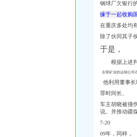
钢球厂欠银行
缘于一起收购
在重庆多处均
除了伙同其子侯
于是，
根据上述判决
永荣矿业的运销公司
他利用董事长
罪时间长、
车主胡晓被撞
说。并推动疆煤
7-20
09年，
同样，