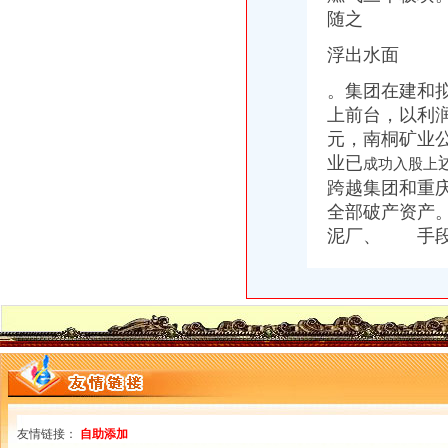
随之
浮出水面
。集团在建和
上前台，
以利
元，南桐矿业
业已
成功入股上
跨越集团和重庆
全部破产资产
泥厂、 手段
友情链接：
自助添加