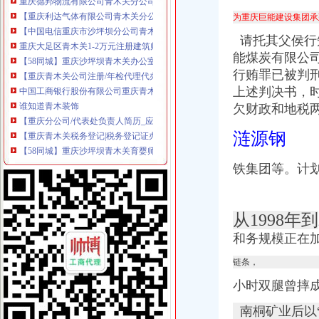
【中国电信重庆市沙坪坝分公司青木关支局】中国电信重庆市沙坪坝
为重庆巨能建设集团承
重庆大足区青木关1-2万元注册建筑师-重庆325建筑人才网
【58同城】重庆沙坪坝青木关办公室搬迁_青木关公司搬家
请托其父侯行
【重庆青木关公司注册/年检代理代办公司】-重庆赶集网
能煤炭有
限公
中国工商银行股份有限公司重庆青木关支行联系方式_信用报告_工商信
行贿罪已被判
谁知道青木装饰
上述判决书，
【重庆分公司/代表处负责人简历_应聘重庆分公司/代表处负责人求职简
欠财政和地税两
【重庆青木关税务登记|税务登记证办理|代理税务登记】-重庆赶集网
【58同城】重庆沙坪坝青木关育婴师_育儿嫂_青木关高级育婴师公司
涟源钢
重庆市公路运输总公司第九分公司青木关汽车厂
重庆任淞机械有限公司
铁集团等。计
青木关外墙保洁,永秀清洁（优质商家）,外墙保洁清洗程序有哪些-
重庆捷快递有限公司青木关分公司2017新招聘信息_电话_地址-
重庆市沙坪坝区青木关综合服务社美味鲜食店_【电话地址_招聘信息_
重庆市沙坪坝区青木关食品经营部_【电话地址_招聘信息_注册信息_信
从1998年到
重庆泽润汽车美容咨询服务有限公司青木关烟草销售分公司
和务规模正在加
重庆市沙坪坝区青木关供销社恬苑歌舞厅_【信用信息_诉讼信息_财务
重庆市莎苑食品有限公司青木关分厂联系方式_信用报告_工商信息-启
链条，
重庆市沙坪坝区青木关滴翠文化部-城市吧街景地图
小时双腿曾摔
【中国邮政集团公司重庆市沙坪坝区青木关邮政支局工商信息】-阿土
重庆德邦物流有限公司青木关分公司_工商信息_电话_地址_信用信息_
南桐矿业后以
重庆市沙坪坝区青木关镇管家桥村_【电话地址_招聘信息_注册信息_信