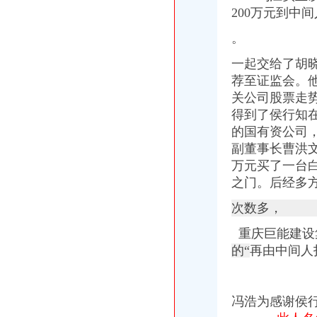
【58同城】重庆沙坪坝青木关育婴师_育儿嫂_青木关高级育婴师公司
200万元到中
重庆市公路运输总公司第九分公司青木关汽车厂
重庆任淞机械有限公司
。
青木关外墙保洁,永秀清洁（优质商家）,外墙保洁清洗程序有哪些-
一起交给了胡
重庆捷快递有限公司青木关分公司2017新招聘信息_电话_地址-
重庆市沙坪坝区青木关综合服务社美味鲜食店_【电话地址_招聘信息_
荐至证监会。
重庆市沙坪坝区青木关食品经营部_【电话地址_招聘信息_注册信息_信
关公司股票走
重庆泽润汽车美容咨询服务有限公司青木关烟草销售分公司
得到了侯行知
重庆市沙坪坝区青木关供销社恬苑歌舞厅_【信用信息_诉讼信息_财务
的国有资公司
重庆市莎苑食品有限公司青木关分厂联系方式_信用报告_工商信息-启
副董事长曹洪文
重庆市沙坪坝区青木关滴翠文化部-城市吧街景地图
万元买了一台白
【中国邮政集团公司重庆市沙坪坝区青木关邮政支局工商信息】-阿土
之门。后经多
重庆德邦物流有限公司青木关分公司_工商信息_电话_地址_信用信息_
重庆市沙坪坝区青木关镇管家桥村_【电话地址_招聘信息_注册信息_信
次数多，
【重庆市沙坪坝区青木关运输站工商信息】-阿土伯工商信息查询
别墅精开荒、青木关别墅开荒保洁、永秀清洁（查看）-爱喇叭网
重庆巨能建设集
【沙坪坝青木关王中华骨健康馆2018新招聘信息】_聘网
的“
再由中间人
青木关律师事务所-重庆爱问分类
重庆比土比家具有限公司
青木关糖酒批发部2017招聘信息_电话_地址-中华英才网
冯浩为感谢侯
【申通快递西永分公司青木关代理点】申通快递西永分公司青木关代
中国农业银行股份有限公司重庆沙坪坝青木关支行_工商信息_电话_地