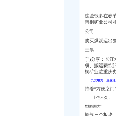
这些钱多在春
南桐矿业公司
公司
购买煤炭运出
王洪
宁)分享：长
项、
搬运费”
近
桐矿业驻重庆
九龙电力一直在逢
持着“方便之门
上任不久，
数额别巨大”
燃气三个板块