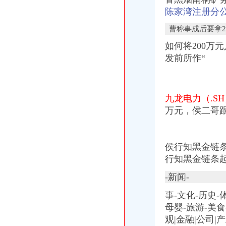
陈家湾注册分
曹称事成后要拿2
如何将200万
发前所作“
九龙电力（.SH
万元，侯二哥
侯行知黑金链条起
行知黑金链条起
-新闻-
事-文化-历史-体
母婴-旅游-美
观|金融|公司