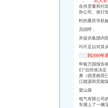
，
此人名侯
【滑片空机厂家】_滑片空机公司_滑片空机供应商-中国网库
在供货量和付
【驻厂财务（青木关）招聘】重庆陈大毛面业发展有限公司新招聘信
孙公司。
侯行
【重庆沙坪坝区青木关镇】企业|厂家|黄页|名录_第20页_顺企网
遂渝高速公路-搜百科
时的重庆市机
青木关针织厂-城市吧街景地图
员招呼，
申通快递西永分公司青木关代理点电话,申通快递西永分公司青木关代
重庆捷成塑胶有限责任公司璧山县分公司-联系方式
并提供集团内部
均不足以对其
到2009年
申银万国报告
们”
后经侯决定
勇（因受贿罪
江能源和宏能
梁山煤
电气有限公司
车撞上了一辆宝