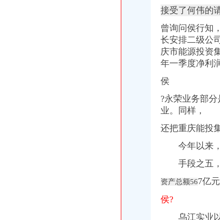
重庆利达气体有限公司青木关分公司_【电话地址_招聘信息_注册信息_
接受了何伟的
【青木关公司注册|青木关公司注册代理】-今题青木关公司注册网
曾询问侯行知
【重庆青木关香港公司注册|注册香港公司|香港公司注册查询】-重庆赶
重庆捷快递有限公司青木关分公司_【信用信息_诉讼信息_财务信息_
长安排二级公司
【重庆青木关外资公司注册|香港公司注册|离岸公司注册】-重庆赶集网
庆市能源投资集
【58同城】重庆沙坪坝青木关内资公司注册服务_内资公司注册代理_
年一季度净利润
重庆利达气体有限公司青木关分公司
重庆德邦物流有限公司青木关分公司_【信用信息_诉讼信息_财务信息_
侯
重庆利达气体有限公司青木关分公司联系方式_信用报告_工商信息-启
?永荣业务部分
【58同城】重庆沙坪坝青木关外资公司注册_外资企业注册_代理外资公
业。同样，
重庆德邦物流有限公司青木关分公司联系方式_信用报告_工商信息-启
重庆德邦物流有限公司青木关分公司
还把重庆能投
【重庆利达气体有限公司青木关分公司工商信息】-阿土伯工商信息查询
【中国电信重庆市沙坪坝分公司青木关支局】中国电信重庆市沙坪坝
今年以来
重庆大足区青木关1-2万元注册建筑师-重庆325建筑人才网
【58同城】重庆沙坪坝青木关办公室搬迁_青木关公司搬家
手段之五
【重庆青木关公司注册/年检代理代办公司】-重庆赶集网
7亿
资产总额56
中国工商银行股份有限公司重庆青木关支行联系方式_信用报告_工商信
谁知道青木装饰
侯?
【重庆分公司/代表处负责人简历_应聘重庆分公司/代表处负责人求职简
【重庆青木关税务登记|税务登记证办理|代理税务登记】-重庆赶集网
乌江实业以重