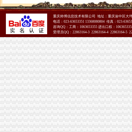
重庆帅博信息技术有限公司 地址：重庆渝中区大坪
电话：023-63653351 13368080804 传真：023-6365
咨询QQ：工商：1063653355 进出口权：1063653355
受理员QQ：22863164-3 22863164-4 22863164-5 228
51La