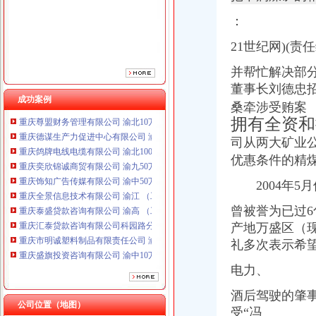
：
21世纪网)(责
并帮忙解决部分
董事长刘德忠
成功案例
桑牵涉
受贿案
拥有全资和
重庆鸽牌电线电缆有限公司 渝北10010万 (进出口权)
重庆奕欣锦诚商贸有限公司 渝九50万 （工商注册）
司从两大矿业
重庆饰知广告传媒有限公司 渝中50万 （工商注册）
优惠条件的精煤
重庆全景信息技术有限公司 渝江 （工商注册）
2004年5月
重庆泰盛贷款咨询有限公司 渝高 （工商注册）
重庆汇泰贷款咨询有限公司科园路分公司 渝高 （工商注册）
曾被誉为已过
重庆市明诚塑料制品有限责任公司 渝高100万 （进出口权）
产地万盛区（
重庆盛旗投资咨询有限公司 渝中10万 （工商注册）
礼多次表示希
重庆斯苔登托生物科技有限公司 渝南10万 （工商注册）
重庆尊盟财务管理有限公司 渝北10万 （工商注册）
电力、
重庆德谋生产力促进中心有限公司 渝大10万 （工商注册）
重庆鸽牌电线电缆有限公司 渝北10010万 (进出口权)
酒后驾驶的肇
重庆奕欣锦诚商贸有限公司 渝九50万 （工商注册）
公司位置（地图）
受“冯