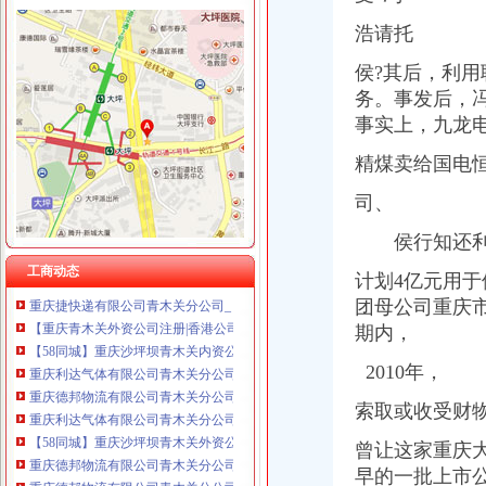
重庆饰知广告传媒有限公司 渝中50万 （工商注册）
重庆全景信息技术有限公司 渝江 （工商注册）
浩请托
重庆泰盛贷款咨询有限公司 渝高 （工商注册）
青木关注册分公司
侯?其后，利
重庆汇泰贷款咨询有限公司科园路分公司 渝高 （工商注册）
低风险现买现收益重庆主城7大现铺盘点-吉屋网
重庆市明诚塑料制品有限责任公司 渝高100万 （进出口权）
务。事发后，
能源大佬的儿子们：侯行知黑金链条起底-综合快讯-中国食品饮料网
重庆盛旗投资咨询有限公司 渝中10万 （工商注册）
事实上，九龙
产品展示-重庆捷成塑胶有限责任公司璧山县分公司
重庆斯苔登托生物科技有限公司 渝南10万 （工商注册）
对话乐视网：解密16亿元收购花儿影视背后玄机-搜狐IT
精煤卖给国电
重庆尊盟财务管理有限公司 渝北10万 （工商注册）
重庆市星火金属发展有限公司青木关铸钢车间_全球企业库
重庆德谋生产力促进中心有限公司 渝大10万 （工商注册）
重庆利达气体有限公司青木关分公司_【电话地址_招聘信息_注册信息_
司、
【青木关公司注册|青木关公司注册代理】-今题青木关公司注册网
侯行知还利用
【重庆青木关香港公司注册|注册香港公司|香港公司注册查询】-重庆赶
重庆捷快递有限公司青木关分公司_【信用信息_诉讼信息_财务信息_
工商动态
计划4亿元用于
【重庆青木关外资公司注册|香港公司注册|离岸公司注册】-重庆赶集网
团母公司重庆
【58同城】重庆沙坪坝青木关内资公司注册服务_内资公司注册代理_
期内，
重庆利达气体有限公司青木关分公司
重庆德邦物流有限公司青木关分公司_【信用信息_诉讼信息_财务信息_
2010年，
重庆利达气体有限公司青木关分公司联系方式_信用报告_工商信息-启
【58同城】重庆沙坪坝青木关外资公司注册_外资企业注册_代理外资公
索取或收受财物
重庆德邦物流有限公司青木关分公司联系方式_信用报告_工商信息-启
重庆德邦物流有限公司青木关分公司
曾让这家重庆
【重庆利达气体有限公司青木关分公司工商信息】-阿土伯工商信息查询
早的一批上市