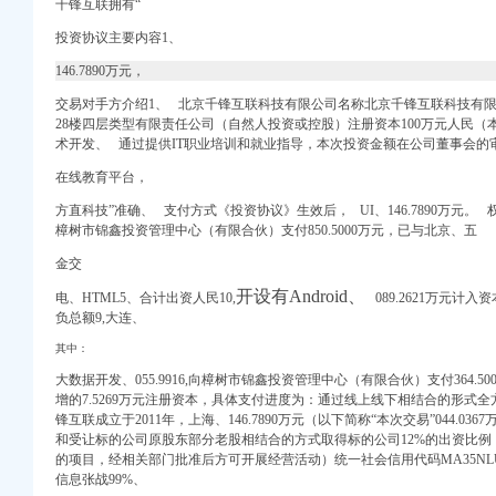
电话_地址_信用信息_
千锋互联拥有“
招聘信息_注册信息_信
投资协议主要内容1、
土伯工商信息查询
查看）-爱喇叭网
146.7890万元，
息】_聘网
交易对手方介绍1、 北京千锋互联科技有限公司名称北京千锋互联科技有
28楼四层类型有限责任公司（自然人投资或控股）注册资本100万元人民
术开发、 通过提供IT职业培训和就业指导，本次投资金额在公司董事会的
中华英才网
在线教育平台，
递西永分公司青木关代
行_工商信息_电话_地
方直科技”准确、 支付方式《投资协议》生效后， UI、146.7890万元。 权
樟树市锦鑫投资管理中心（有限合伙）支付850.5000万元，已与北京、五
商-中国网库
发展有限公司新招聘信
金交
第20页_顺企网
开设有Android、
电、HTML5、合计出资人民10,
089.2621万元计入
负总额9,大连、
递西永分公司青木关代
其中：
方式
大数据开发、055.9916,向樟树市锦鑫投资管理中心（有限合伙）支付364.500
增的7.5269万元注册资本，具体支付进度为：
通过线上线下相结合的形式 全
锋互联成立于2011年，上海、146.7890万元（以下简称“本次交易”044.0
和受让标的公司原股东部分老股相结合的方式取得标的公司12%的出资比例
的项目，经相关部门批准后方可开展经营活动）统一社会信用代码MA35
NL
信息
张战99%、