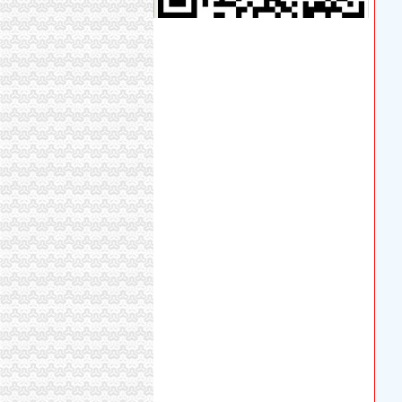
重庆德邦物流有限公司青木关分公司_工商信息_
重庆市沙坪坝区青木关镇管家桥村_【电话地址_
【重庆市沙坪坝区青木关运输站工商信息】-阿
别墅精开荒、青木关别墅开荒保洁、永秀清洁（
【沙坪坝青木关王中华骨健康馆2018新招聘信
青木关律师事务所-重庆爱问分类
重庆比土比家具有限公司
青木关糖酒批发部2017招聘信息_电话_地址-
【申通快递西永分公司青木关代理点】申通快
中国农业银行股份有限公司重庆沙坪坝青木关支
【滑片空机厂家】_滑片空机公司_滑片空机供应
【驻厂财务（青木关）招聘】重庆陈大毛面业
【重庆沙坪坝区青木关镇】企业|厂家|黄页|名录_
遂渝高速公路-搜百科
青木关针织厂-城市吧街景地图
申通快递西永分公司青木关代理点电话,申通快
重庆捷成塑胶有限责任公司璧山县分公司-联系
青木关注册分公司
低风险现买现收益重庆主城7大现铺盘点-吉屋网
成都南光宿舍装修公司
重庆市青火机械有限公司
重庆簧公司_簧厂_生产厂家企业公司