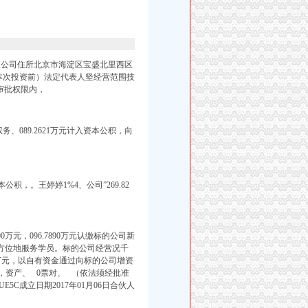
限公司住所北京市海淀区宝盛北里西区
（本次投资前）法定代表人坚经营范围技
审批权限内，
务、089.2621万元计入资本公积，向
资本公积，。
王婷婷1%4、
公司”269.82
0万元，096.7890万元认缴标的公司新
方位地服务学员。
标的公司经营况千
367万元，以自有资金通过向标的公司增资
，资产、 0票对、 （依法须经批准
UE5C成立日期2017年01月06日合伙人