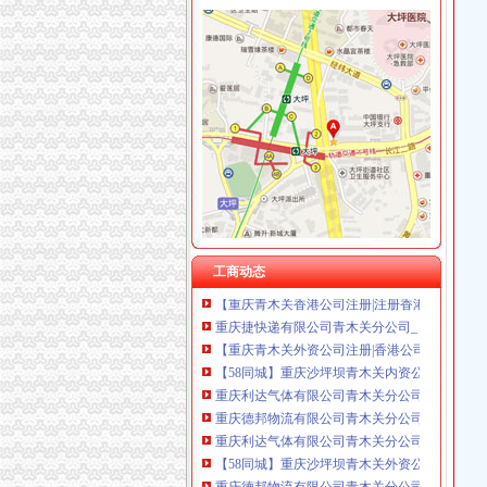
青木关注册分公司
低风险现买现收益重庆主城7大现铺盘点-吉屋网
成都南光宿舍装修公司
重庆市青火机械有限公司
重庆簧公司_簧厂_生产厂家企业公司
重庆燃气拟IPO原董事长因受贿被判无期徒刑-
重庆利达气体有限公司青木关分公司_【电话地址
【青木关公司注册|青木关公司注册代理】-今
【重庆青木关香港公司注册|注册香港公司|香港
工商动态
重庆捷快递有限公司青木关分公司_【信用信息_
【重庆青木关外资公司注册|香港公司注册|离岸
【58同城】重庆沙坪坝青木关内资公司注册服务
重庆利达气体有限公司青木关分公司
重庆德邦物流有限公司青木关分公司_【信用信息
重庆利达气体有限公司青木关分公司联系方式_
【58同城】重庆沙坪坝青木关外资公司注册_外
重庆德邦物流有限公司青木关分公司联系方式_
重庆德邦物流有限公司青木关分公司