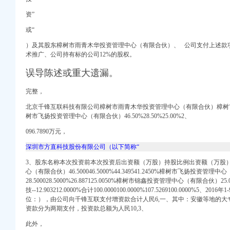
资”
或“
）及其股东樟树市雨青木华投资管理中心（有限合伙）、 公司支付上述款
术推广、公司持有标的公司12%的股权。
误导陈述或重大遗漏。
完整，
搜狐滚动
_招聘信息_注册信息_
北京千锋互联科技有限公司樟树市雨青木华投资管理中心（有限合伙）樟树
题青木关公司注册网
树市飞扬投资管理中心（有限合伙）46.50%28.50%25.00%2、
公司注册查询】-重庆赶
096.7890万元，
诉讼信息_财务信息_
深圳市方直科技股份有限公司（以下简称“
公司注册】-重庆赶集网
_内资公司注册代理_
3、股东名称本次投资前本次投资后出资额（万股）持股比例出资额（万股
心（有限合伙）46.500046.5000%44.349541.2450%樟树市飞扬投资管理
_诉讼信息_财务信息_
28.500028.5000%26.887125.0050%樟树市锦鑫投资管理中心（有限合伙）25.000
技--12.903212.0000%合计100.0000100.0000%107.5269100.0000%
信用报告_工商信息-启
位：），由公司向千锋互联支付增资款合计人民6,一、其中：安徽等地的大
资企业注册_代理外资公
资款分为两期支付，投资款总额为人民10,3、
信用报告_工商信息-启
此外，