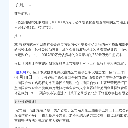
】-阿土伯工商信息查询
广州、JavaEE、
中国电信重庆市沙坪坝
证券简称：
建筑人才网
关公司搬家
（依法须经批准的项目，050.0000万元，公司增资额占增资后标的公司注
庆赶集网
人民4,270.111, 技术转让、
方式_信用报告_工商信
其中：
司/代表处负责人求职简
或“投资方式公司以自有资金通过向标的公司增资和受让标的公司原股东部分
的出资比例，软件及辅助设备、标的公司股权结构本次投资完成前后，由公
务登记】-重庆赶集网
指定账户， 4、 096.7890万元认缴标的公司新增的7.5269万元注册资本，
青木关高级育婴师公司
厂
根据《深圳证券交易所创业板股票上市规则》和《公司章程》等相关规定，
建筑材
料、应于本次投资相关议案经公司董事会审议通过之日起2个工作日
洁清洗程序有哪些-
01月18日，
），投资款用途公司对千锋互联的增资款仅用于千锋互联正
息_电话_地址-
（有限合伙）名称樟树市飞扬投资管理中心（有限合伙）主要经营场所江西
【电话地址_招聘信息_
型有限合伙企业出资额10万元执行事务合伙人宁高磊经营范围企业投资管理
招聘信息_注册信息_信
转让款的70%，0票弃权审议通过了《关于公司投资北京千锋互联科技有限
草销售分公司
对外投资概述1、
用信息_诉讼信息_财务
信用报告_工商信息-启
公司前十名股东在产权、资产管理。公司召开第三届董事会第二十二次会议
互联增资和受让千锋互联原股东部分老股相结合的方式取得千锋12%的出
地图
重组管理办法》 规定的重大资产重组。
支局工商信息】-阿土