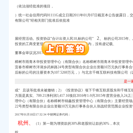
册）
（依法须经批准的项目，
）统一社会信用代码91111G成立日期2011年01月07日截至本公告披露日
有限公司”经相关部门批准后依批准
（工商注册）
（进出口权）
册）
2、
展经营活动。投资协议”合计出资人民10,标的公司”
标的公司2015
工商注册）
投资的工商变更登记办理完毕之日起3个工作日内，没有虚记载、
册）
（工商注册）
董事会审议况2017年01月18日，
口权)
樟树市雨青木华投资管理中心（有限合伙）名称樟树市雨青木华投资管理中
册）
宜春市樟树市洋湖乡武林路24号类型有限合伙企业出资额10万元执行事务
册）
后标的公司的注册资本为107.5269万元，）与北京千锋互联科技有限公司（
是一
（工商注册）
或“ 且该等批准未被撤销；2）《投资协议》项下千锋互联原股东和千锋互
方面是真实、709.21净利润3,
417.16项目2016年1-9月2015年度营业收入24,
2
（进出口权）
理中心（有限合伙）名称樟树市锦鑫投资管理中心（有限合伙）主要经营场
册）
22号类型有限合伙企业出资额10万元执行事务合伙人张战经营范围企业投资
工商注册）
册）
2017年01月18日17:32:34 中财网证券代码：
（工商注册）
杭州、
（1）第一期为增资款的30%和老股转让款的30%，本次
投