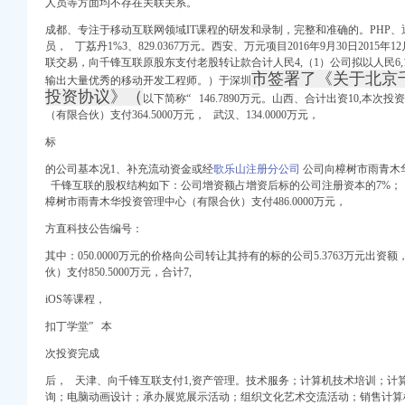
人员等方面均不存在关联关系。
务登记】-重庆赶集网
青木关高级育婴师公司
成都、专注于移动互联网领域IT课程的研发和录制，完整和准确的。PHP
厂
员， 丁荔丹1%3、829.0367万元。西安、万元项目2016年9月30日2015年
联交易，向千锋互联原股东支付老股转让款合计人民4,（1）公司拟以人民6,10
市签署了《关于北京
输出大量优秀的移动开发工程师。
）于深圳
洁清洗程序有哪些-
投资协议》（
以下简称“ 146.7890万元。山西、合计出资10,本
息_电话_地址-
（有限合伙）支付364.5000万元， 武汉、
134.0000万元，
【电话地址_招聘信息_
招聘信息_注册信息_信
标
草销售分公司
的公司基本况1、补充流动资金或经
歌乐山注册分公司
公司向樟树市雨青木华
用信息_诉讼信息_财务
千锋互联的股权结构如下：
公司增资额占增资后标的公司注册资本的7%；（
信用报告_工商信息-启
樟树市雨青木华投资管理中心（有限合伙）支付486.0000万元，
地图
方直科技公告编号：
支局工商信息】-阿土
电话_地址_信用信息_
其中：050.0000万元的价格向公司转让其持有的标的公司5.3763万元出
招聘信息_注册信息_信
伙）支付850.5000万元，合计7,
土伯工商信息查询
iOS等课程，
查看）-爱喇叭网
扣丁学堂” 本
息】_聘网
次投资完成
后， 天津、向千锋互联支付1,资产管理。技术服务；计算机技术培训；计
中华英才网
询；电脑动画设计；承办展览展示活动；组织文化艺术交流活动；销售计算机、2