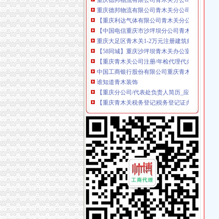
【重庆利达气体有限公司青木关分公司工商信息
【中国电信重庆市沙坪坝分公司青木关支局】
重庆大足区青木关1-2万元注册建筑师-重庆325
【58同城】重庆沙坪坝青木关办公室搬迁_青木
【重庆青木关公司注册/年检代理代办公司】-重
中国工商银行股份有限公司重庆青木关支行联系
谁知道青木装饰
【重庆分公司/代表处负责人简历_应聘重庆分公
【重庆青木关税务登记|税务登记证办理|代理税
【58同城】重庆沙坪坝青木关育婴师_育儿嫂_
重庆市公路运输总公司第九分公司青木关汽车
重庆任淞机械有限公司
青木关外墙保洁,永秀清洁（优质商家）,外墙保
重庆捷快递有限公司青木关分公司2017新招聘信
重庆市沙坪坝区青木关综合服务社美味鲜食店_
重庆市沙坪坝区青木关食品经营部_【电话地址_
重庆泽润汽车美容咨询服务有限公司青木关烟
重庆市沙坪坝区青木关供销社恬苑歌舞厅_【信
重庆市莎苑食品有限公司青木关分厂联系方式_
重庆市沙坪坝区青木关滴翠文化部-城市吧街景
【中国邮政集团公司重庆市沙坪坝区青木关邮政